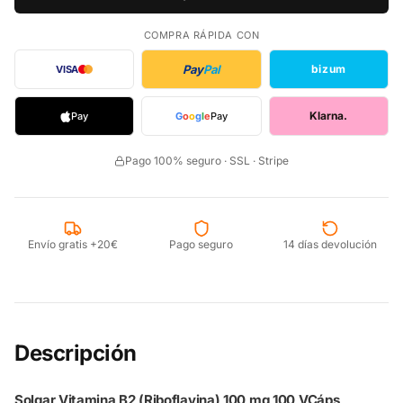
COMPRA RÁPIDA CON
Pay
Pal
bizum
VISA
Klarna.
Pay
G
o
o
g
l
e
Pay
Pago 100% seguro · SSL · Stripe
Envío gratis +20€
Pago seguro
14 días devolución
Descripción
Solgar Vitamina B2 (Riboflavina) 100 mg 100 VCáps