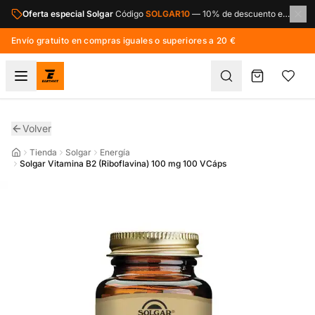
Saltar al contenido principal
Oferta especial Solgar
Código
SOLGAR10
—
10% de descuento en toda la marca Solgar.
Envío gratuito en compras iguales o superiores a 20 €
Volver
Tienda
Solgar
Energía
Solgar Vitamina B2 (Riboflavina) 100 mg 100 VCáps