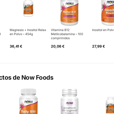
Magnesio + Inositol Relax
Vitamina B12
Inositol en Polv
0
en Polvo – 454g
Metilcobalamina – 100
comprimidos
36,41 €
20,06 €
27,99 €
ctos de
Now Foods