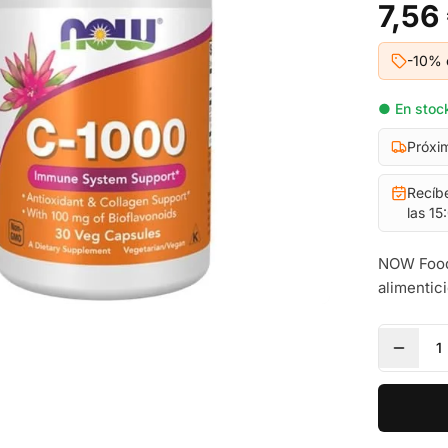
7,56
-10% 
● En stock
Próxi
Recíb
las 15
NOW Food
alimentici
1