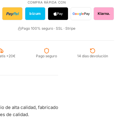
COMPRA RÁPIDA CON
Pay
Pal
bizum
Klarna.
Pay
G
o
o
g
l
e
Pay
Pago 100% seguro · SSL · Stripe
atis +20€
Pago seguro
14 días devolución
 de alta calidad, fabricado
es de calidad.