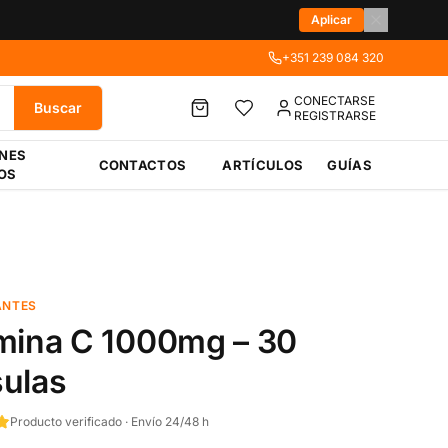
Aplicar
+351 239 084 320
CONECTARSE
Buscar
REGISTRARSE
ÉNES
CONTACTOS
ARTÍCULOS
GUÍAS
OS
ANTES
mina C 1000mg – 30
ulas
Producto verificado · Envío 24/48 h