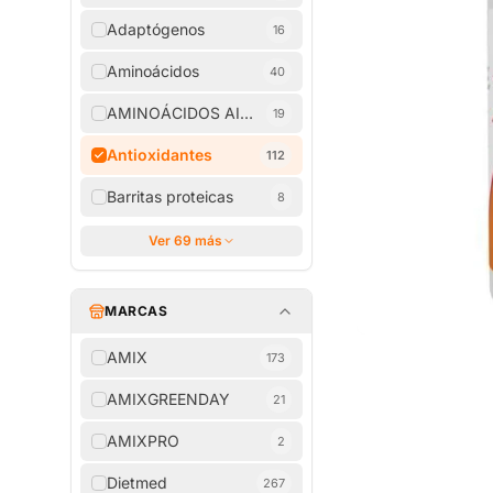
Adaptógenos
16
Aminoácidos
40
AMINOÁCIDOS AISLADOS
19
Antioxidantes
112
Barritas proteicas
8
Ver 69 más
MARCAS
AMIX
173
AMIXGREENDAY
21
AMIXPRO
2
Dietmed
267