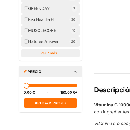
GREENDAY
7
Kiki Health+H
36
MUSCLECORE
10
Natures Answer
26
Ver 7 más
PRECIO
Descripció
0,00 €
–
150,00 €+
APLICAR PRECIO
Vitamina C 1000
con ingredientes
Vitamina c e comp