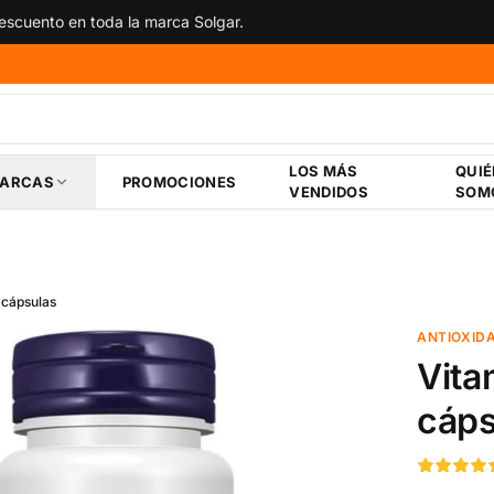
scuento en toda la marca Solgar.
LOS MÁS
QUI
ARCAS
PROMOCIONES
VENDIDOS
SOM
 cápsulas
ANTIOXID
Vita
cáps