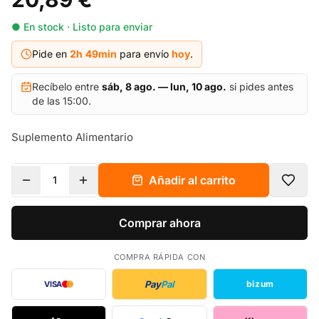
● En stock · Listo para enviar
Pide en
2h
49
min
para envío
hoy
.
Recíbelo entre
sáb, 8 ago. — lun, 10 ago.
si pides antes
de las 15:00.
Suplemento Alimentario
Añadir al carrito
1
Comprar ahora
COMPRA RÁPIDA CON
Pay
Pal
bizum
VISA