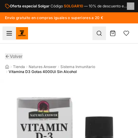
Saltar al contenido principal
Oferta especial Solgar
Código
SOLGAR10
—
10% de descuento en toda la marca Solgar.
Envío gratuito en compras iguales o superiores a 20 €
Volver
Tienda
Natures Answer
Sistema Inmunitario
Vitamina D3 Gotas 4000Ui Sin Alcohol