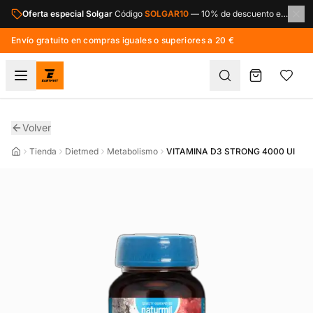
Saltar al contenido principal
Oferta especial Solgar
Código
SOLGAR10
—
10% de descuento en toda la marca Solgar.
Envío gratuito en compras iguales o superiores a 20 €
Volver
Tienda
Dietmed
Metabolismo
VITAMINA D3 STRONG 4000 UI