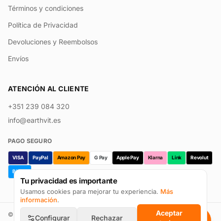
Términos y condiciones
Política de Privacidad
Devoluciones y Reembolsos
Envíos
ATENCIÓN AL CLIENTE
+351 239 084 320
info@earthvit.es
PAGO SEGURO
VISA
PayPal
Amazon Pay
G Pay
Apple Pay
Klarna
Link
Revolut
Bizum
Tu privacidad es importante
Usamos cookies para mejorar tu experiencia.
Más
información
.
Aceptar
©
2026
Earthvit · Prevpharma Unipessoal Lda. Todos los derechos
Configurar
Rechazar