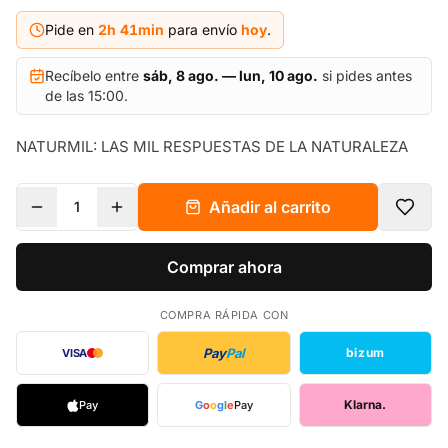
Pide en
2h
41
min
para envío
hoy
.
Recíbelo entre
sáb, 8 ago. — lun, 10 ago.
si pides antes
de las 15:00.
NATURMIL: LAS MIL RESPUESTAS DE LA NATURALEZA
Añadir al carrito
1
Comprar ahora
COMPRA RÁPIDA CON
Pay
Pal
bizum
VISA
Klarna.
Pay
G
o
o
g
l
e
Pay