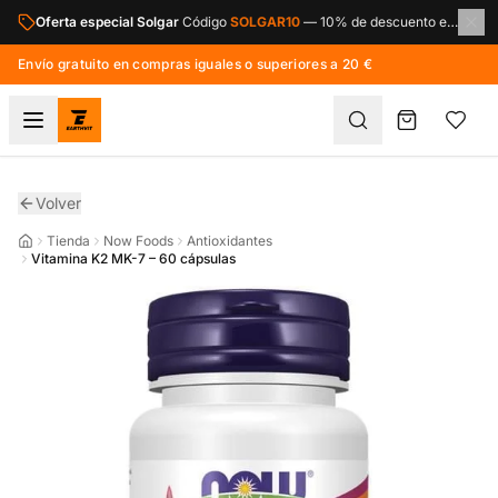
Saltar al contenido principal
Oferta especial Solgar
Código
SOLGAR10
—
10% de descuento en toda la marca Solgar.
Envío gratuito en compras iguales o superiores a 20 €
Volver
Tienda
Now Foods
Antioxidantes
Vitamina K2 MK-7 – 60 cápsulas