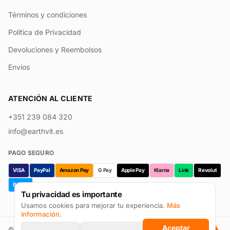
Términos y condiciones
Política de Privacidad
Devoluciones y Reembolsos
Envíos
ATENCIÓN AL CLIENTE
+351 239 084 320
info@earthvit.es
PAGO SEGURO
VISA
PayPal
Amazon Pay
G Pay
Apple Pay
Klarna
Link
Revolut
Bizum
Tu privacidad es importante
Usamos cookies para mejorar tu experiencia.
Más
información
.
Aceptar
©
2026
Earthvit · Prevpharma Unipessoal Lda. Todos los derechos