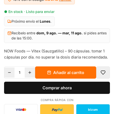
● En stock · Listo para enviar
Próximo envío el
Lunes
.
Recíbelo entre
dom, 9 ago. — mar, 11 ago.
si pides antes
de las 15:00.
NOW Foods — Vitex (Sauzgatillo) – 90 cápsulas. tomar 1
cápsulas por día. no superar la dosis diaria recomendada.
Añadir al carrito
1
Comprar ahora
COMPRA RÁPIDA CON
Pay
Pal
bizum
VISA