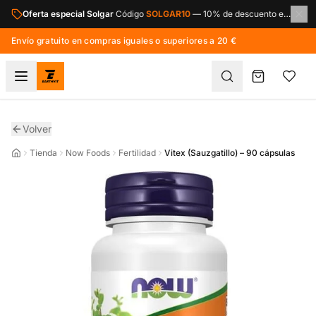
Saltar al contenido principal
Oferta especial Solgar
Código
SOLGAR10
—
10% de descuento en toda la marca Solgar.
Envío gratuito en compras iguales o superiores a 20 €
Volver
Tienda
Now Foods
Fertilidad
Vitex (Sauzgatillo) – 90 cápsulas