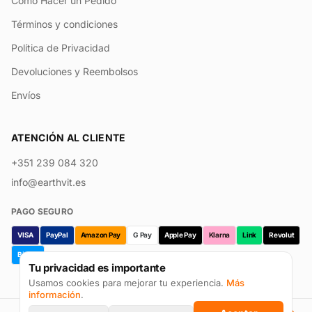
Cómo Hacer un Pedido
Términos y condiciones
Política de Privacidad
Devoluciones y Reembolsos
Envíos
ATENCIÓN AL CLIENTE
+351 239 084 320
info@earthvit.es
PAGO SEGURO
VISA
PayPal
Amazon Pay
G Pay
Apple Pay
Klarna
Link
Revolut
Bizum
Tu privacidad es importante
Usamos cookies para mejorar tu experiencia.
Más
información
.