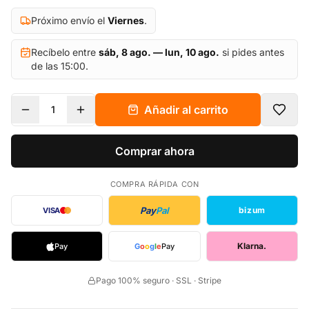
Próximo envío el
Viernes
.
Recíbelo entre
sáb, 8 ago. — lun, 10 ago.
si pides antes
de las 15:00.
Añadir al carrito
1
Comprar ahora
COMPRA RÁPIDA CON
Pay
Pal
bizum
VISA
Klarna.
Pay
G
o
o
g
l
e
Pay
Pago 100% seguro · SSL · Stripe