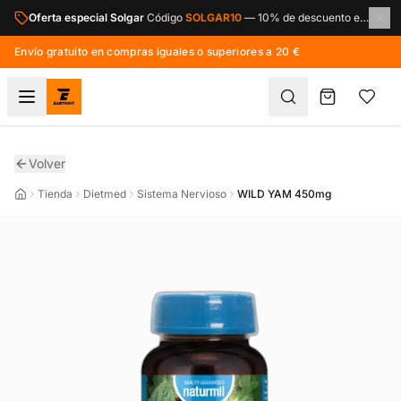
Saltar al contenido principal
Oferta especial Solgar
Código
SOLGAR10
—
10% de descuento en toda la marca Solgar.
Envío gratuito en compras iguales o superiores a 20 €
Volver
Tienda
Dietmed
Sistema Nervioso
WILD YAM 450mg