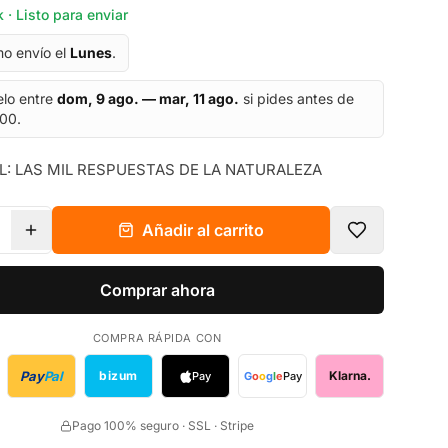
 · Listo para enviar
mo envío el
Lunes
.
elo entre
dom, 9 ago. — mar, 11 ago.
si pides antes de
:00.
: LAS MIL RESPUESTAS DE LA NATURALEZA
Añadir al carrito
Comprar ahora
COMPRA RÁPIDA CON
Pay
Pal
bizum
Klarna.
Pay
G
o
o
g
l
e
Pay
Pago 100% seguro · SSL · Stripe