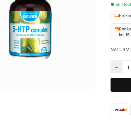
● En stock
Próxi
Recíb
las 15
NATURMIL
1
VISA