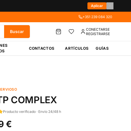
Aplicar
+351 239 084 320
CONECTARSE
Buscar
REGISTRARSE
ÉNES
CONTACTOS
ARTÍCULOS
GUÍAS
OS
NERVIOSO
TP COMPLEX
Producto verificado · Envío 24/48 h
9 €