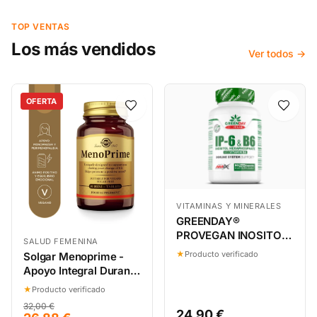
TOP VENTAS
Los más vendidos
Ver todos →
OFERTA
VITAMINAS Y MINERALES
GREENDAY®
PROVEGAN INOSITOL
SALUD FEMENINA
IP-6 & B6 90 CAPS
★
Producto verificado
Solgar Menoprime -
Apoyo Integral Durante
la Menopausia,
★
Producto verificado
Bienestar General - 30
32,00 €
Comprimidos
24,90 €