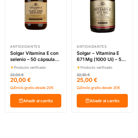
ANTIOXIDANTES
ANTIOXIDANTES
Solgar Vitamina E con
Solgar – Vitamina E
selenio – 50 cápsulas
671 Mg (1000 Ui) – 50
vegetales
Softgels
★
Producto verificado
★
Producto verificado
22,00 €
32,30 €
20,00 €
25,00 €
Envío gratis desde 20€
Envío gratis desde 20€
Añadir al carrito
Añadir al carrito