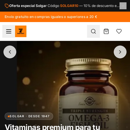
Saltar al contenido principal
Oferta especial NOW Foods
Código
NOW10
—
10% de descuento en toda la marca NOW Foods.
Envío gratuito en compras iguales o superiores a 20 €
SOLGAR · DESDE 1947
AMIX · ADVANCED NUTRITION
OPTIMUM NUTRITION · GOLD STANDARD
Vitaminas premium para tu