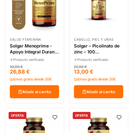
SALUD FEMENINA
CABELLO, PIEL Y UÑAS
Solgar Menoprime -
Solgar – Picolinato de
Apoyo Integral Durante
zinc – 100
la Menopausia,
comprimidos
★
Producto verificado
★
Producto verificado
Bienestar General - 30
32,00 €
22,00 €
Comprimidos
26,88 €
13,00 €
Envío gratis desde 20€
Envío gratis desde 20€
Añadir al carrito
Añadir al carrito
OFERTA
OFERTA