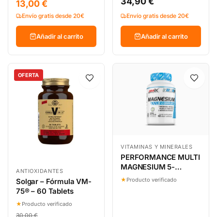
34,90 €
13,00 €
Envío gratis desde 20€
Envío gratis desde 20€
Añadir al carrito
Añadir al carrito
OFERTA
VITAMINAS Y MINERALES
PERFORMANCE MULTI
MAGNESIUM 5-
ANTIOXIDANTES
COMPLEX 90 CAPS
★
Producto verificado
Solgar – Fórmula VM-
75® – 60 Tablets
★
Producto verificado
30,00 €