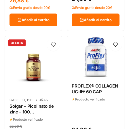
26,88 €
Envío gratis desde 20€
Envío gratis desde 20€
Añadir al carrito
Añadir al carrito
OFERTA
PROFLEX® COLLAGEN
UC-II® 60 CAP
★
Producto verificado
CABELLO, PIEL Y UÑAS
Solgar – Picolinato de
zinc – 100
comprimidos
★
Producto verificado
22,00 €