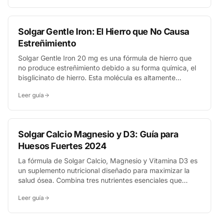
apoyo inmunitario y antioxidante sin molestias
digestivas.
Solgar Gentle Iron: El Hierro que No Causa
Estreñimiento
Solgar Gentle Iron 20 mg es una fórmula de hierro que
no produce estreñimiento debido a su forma química, el
bisglicinato de hierro. Esta molécula es altamente
absorbible y suave para el sistema digestivo,
Leer guía
minimizando los efectos secundarios gastrointestinales
comunes de otros suplementos de hierro.
Solgar Calcio Magnesio y D3: Guía para
Huesos Fuertes 2024
La fórmula de Solgar Calcio, Magnesio y Vitamina D3 es
un suplemento nutricional diseñado para maximizar la
salud ósea. Combina tres nutrientes esenciales que
trabajan en sinergia para mejorar la absorción del calcio,
Leer guía
fortalecer la estructura de huesos y dientes, y apoyar la
función muscular normal.