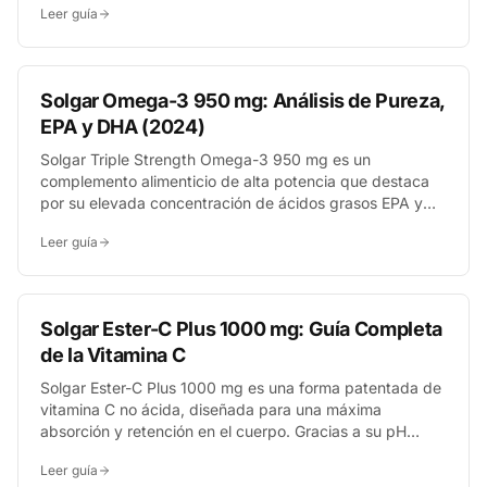
Leer guía
generales, cada producto Gold Specifics se centra en un
área concreta como la próstata, las articulaciones o la
energía celular.
Solgar Omega-3 950 mg: Análisis de Pureza,
EPA y DHA (2024)
Solgar Triple Strength Omega-3 950 mg es un
complemento alimenticio de alta potencia que destaca
por su elevada concentración de ácidos grasos EPA y
DHA en forma de triglicéridos. Su pureza se garantiza
Leer guía
mediante destilación molecular, ofreciendo una de las
dosis más altas del mercado en una sola cápsula para
apoyar la salud cardiovascular, cerebral y visual.
Solgar Ester-C Plus 1000 mg: Guía Completa
de la Vitamina C
Solgar Ester-C Plus 1000 mg es una forma patentada de
vitamina C no ácida, diseñada para una máxima
absorción y retención en el cuerpo. Gracias a su pH
neutro, es excepcionalmente suave para el estómago,
Leer guía
siendo la opción ideal para quienes buscan un potente