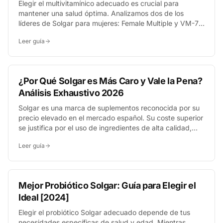
Elegir el multivitamínico adecuado es crucial para
mantener una salud óptima. Analizamos dos de los
líderes de Solgar para mujeres: Female Multiple y VM-75.
Ambos son excelentes, pero sus formulaciones están
Leer guía
pensadas para necesidades distintas. Te ayudaremos a
comprender sus diferencias clave y a decidir cuál se
adapta mejor a tu estilo de vida y requerimientos
nutricionales específicos.
¿Por Qué Solgar es Más Caro y Vale la Pena?
Análisis Exhaustivo 2026
Solgar es una marca de suplementos reconocida por su
precio elevado en el mercado español. Su coste superior
se justifica por el uso de ingredientes de alta calidad,
procesos de fabricación rigurosos y una larga trayectoria
Leer guía
en investigación. Determinar si esta inversión merece la
pena depende de las prioridades del consumidor en
cuanto a pureza y efectividad.
Mejor Probiótico Solgar: Guía para Elegir el
Ideal [2024]
Elegir el probiótico Solgar adecuado depende de tus
necesidades específicas de salud y edad. Mientras