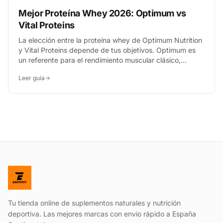
Mejor Proteína Whey 2026: Optimum vs
Vital Proteins
La elección entre la proteína whey de Optimum Nutrition
y Vital Proteins depende de tus objetivos. Optimum es
un referente para el rendimiento muscular clásico,
mientras que Vital Proteins destaca por su fórmula que
Leer guía
incluye colágeno, ideal para el cuidado articular y de la
piel, y por ser libre de lactosa.
Tu tienda online de suplementos naturales y nutrición
deportiva. Las mejores marcas con envío rápido a España