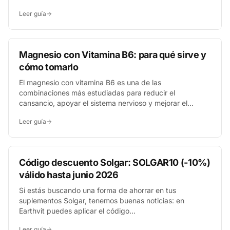
artículo explora sus diferencias clave en ingredientes,
Leer guía
formulación, variedad de productos y precios,
ayudándote a decidir cuál se adapta mejor a tus
objetivos de salud y bienestar. Descubre qué marca
sobresale para tus necesidades específicas.
Magnesio con Vitamina B6: para qué sirve y
cómo tomarlo
El magnesio con vitamina B6 es una de las
combinaciones más estudiadas para reducir el
cansancio, apoyar el sistema nervioso y mejorar el
descanso. La vitamina B6 potencia la absorción celular
Leer guía
del magnesio, por eso ambos nutrientes se formulan
juntos en muchos suplementos de referencia como los
de Solgar.
Código descuento Solgar: SOLGAR10 (-10%)
válido hasta junio 2026
Si estás buscando una forma de ahorrar en tus
suplementos Solgar, tenemos buenas noticias: en
Earthvit puedes aplicar el código
<strong>SOLGAR10</strong> en el carrito y obtener un
Leer guía