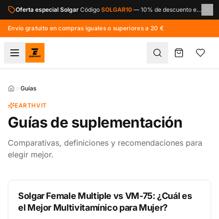
Saltar al contenido principal
Oferta especial Solgar
Código
SOLGAR10
—
10% de descuento en toda la marca Solgar.
Envío gratuito en compras iguales o superiores a 20 €
Guías
EARTHVIT
Guías de suplementación
Comparativas, definiciones y recomendaciones para
elegir mejor.
Solgar Female Multiple vs VM-75: ¿Cuál es
el Mejor Multivitamínico para Mujer?