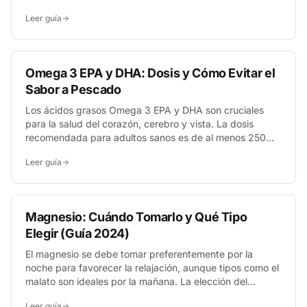
económica, y metilcobalamina, la forma bioactiva
Leer guía
natural, depende de factores como el coste, la
estabilidad y el metabolismo individual, siendo ambas
opciones excelentes para prevenir una deficiencia.
Omega 3 EPA y DHA: Dosis y Cómo Evitar el
Sabor a Pescado
Los ácidos grasos Omega 3 EPA y DHA son cruciales
para la salud del corazón, cerebro y vista. La dosis
recomendada para adultos sanos es de al menos 250
mg combinados al día, y para evitar el sabor a pescado
Leer guía
es clave elegir suplementos de alta pureza, con
recubrimiento entérico o tomarlos con comida.
Magnesio: Cuándo Tomarlo y Qué Tipo
Elegir (Guía 2024)
El magnesio se debe tomar preferentemente por la
noche para favorecer la relajación, aunque tipos como el
malato son ideales por la mañana. La elección del
formato —citrato para la regularidad, bisglicinato para el
Leer guía