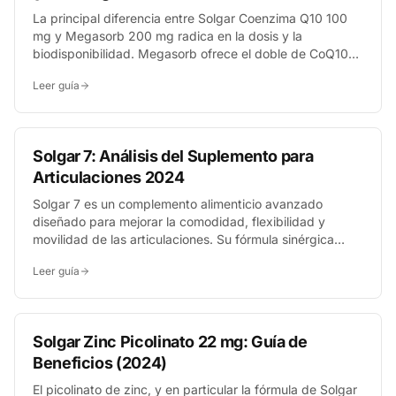
La principal diferencia entre Solgar Coenzima Q10 100
mg y Megasorb 200 mg radica en la dosis y la
biodisponibilidad. Megasorb ofrece el doble de CoQ10
con una tecnología para una mayor absorción, ideal para
Leer guía
necesidades elevadas, mientras que la versión de 100
mg es excelente para un mantenimiento general.
Solgar 7: Análisis del Suplemento para
Articulaciones 2024
Solgar 7 es un complemento alimenticio avanzado
diseñado para mejorar la comodidad, flexibilidad y
movilidad de las articulaciones. Su fórmula sinérgica
combina 7 ingredientes bio-activos, como el colágeno
Leer guía
UC-II® y la Boswellia, para ofrecer un soporte articular
completo en una sola cápsula diaria.
Solgar Zinc Picolinato 22 mg: Guía de
Beneficios (2024)
El picolinato de zinc, y en particular la fórmula de Solgar