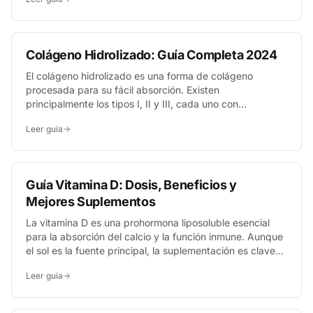
estrés y malato para la energía— dependerá de tus
objetivos. Conocer sus diferencias es clave.
Colágeno Hidrolizado: Guía Completa 2024
El colágeno hidrolizado es una forma de colágeno
procesada para su fácil absorción. Existen
principalmente los tipos I, II y III, cada uno con
beneficios específicos. La dosis habitual es de 10g
Leer guía
diarios y los primeros resultados en piel y articulaciones
pueden notarse a partir de las 8-12 semanas de uso
constante.
Guía Vitamina D: Dosis, Beneficios y
Mejores Suplementos
La vitamina D es una prohormona liposoluble esencial
para la absorción del calcio y la función inmune. Aunque
el sol es la fuente principal, la suplementación es clave
en España, especialmente en invierno, para mantener
Leer guía
niveles óptimos y prevenir deficiencias.