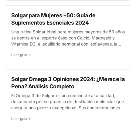
Solgar para Mujeres +50: Guía de
Suplementos Esenciales 2024
Una rutina Solgar ideal para mujeres mayores de 50 años
se centra en el soporte óseo con Calcio, Magnesio y
Vitamina D3, el equilibrio hormonal con isoflavonas, la
energía con CoQ-10 y complejo B, y la función cognitiva.
Leer guía
Esta combinación busca abordar los cambios clave de
esta etapa vital.
Solgar Omega 3 Opiniones 2024: ¿Merece la
Pena? Análisis Completo
El Omega 3 de Solgar es una opción de alta calidad,
destacando por su proceso de destilación molecular que
asegura una pureza excepcional. Sus concentraciones
de EPA y DHA son adecuadas para el mantenimiento de
Leer guía
la salud cardiovascular y cognitiva, justificando en gran
medida las opiniones positivas de los usuarios.