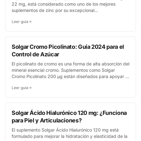
22 mg, está considerado como uno de los mejores
suplementos de zinc por su excepcional
biodisponibilidad. Esta alta tasa de absorción lo
Leer guía
convierte en un aliado eficaz para fortalecer el sistema
inmunitario y mejorar visiblemente la salud de la piel.
Solgar Cromo Picolinato: Guía 2024 para el
Control de Azúcar
El picolinato de cromo es una forma de alta absorción del
mineral esencial cromo. Suplementos como Solgar
Cromo Picolinato 200 µg están diseñados para apoyar el
metabolismo y, crucialmente, contribuir al mantenimiento
Leer guía
de niveles de glucosa en sangre normales gracias a su
papel clave en la función de la insulina.
Solgar Ácido Hialurónico 120 mg: ¿Funciona
para Piel y Articulaciones?
El suplemento Solgar Ácido Hialurónico 120 mg está
formulado para mejorar la hidratación y elasticidad de la