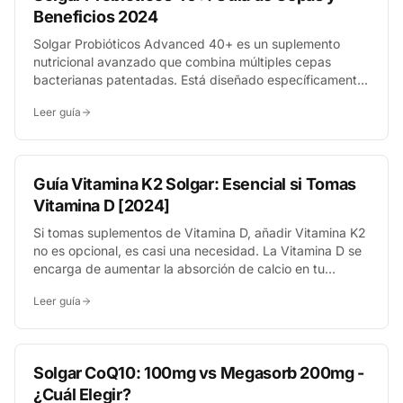
Beneficios 2024
Solgar Probióticos Advanced 40+ es un suplemento
nutricional avanzado que combina múltiples cepas
bacterianas patentadas. Está diseñado específicamente
para adultos mayores de 40 años, buscando apoyar el
Leer guía
equilibrio de la microbiota intestinal y reforzar la función
inmunitaria, dos aspectos clave que cambian con la
edad.
Guía Vitamina K2 Solgar: Esencial si Tomas
Vitamina D [2024]
Si tomas suplementos de Vitamina D, añadir Vitamina K2
no es opcional, es casi una necesidad. La Vitamina D se
encarga de aumentar la absorción de calcio en tu
cuerpo, y la Vitamina K2, especialmente la forma MK-7
Leer guía
de Solgar, actúa como un GPS para dirigir ese calcio a
tus huesos.
Solgar CoQ10: 100mg vs Megasorb 200mg -
¿Cuál Elegir?