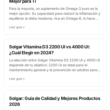
Mejor para Ti
Para la mayoría, un suplemento de Omega-3 puro es la
mejor opción. Su capacidad para reducir la inflamación y
equilibrar la dieta moderna, rica en Omega-6, lo hace
más beneficioso. El Omega 3-6-9 es útil solo para dietas
Leer guía
muy específicas con carencias de todas estas grasas.
Solgar Vitamina D3 2200 UI vs 4000 UI:
¿Cuál Elegir en 2024?
La elección entre Solgar Vitamina D3 2200 UI y 4000 UI
depende de tu objetivo: 2200 UI es ideal para el
mantenimiento general y la prevención en adultos sanos,
mientras que 4000 UI se recomienda para corregir
Leer guía
deficiencias confirmadas o para personas con factores
de riesgo específicos, siempre bajo supervisión
profesional.
Solgar: Guía de Calidad y Mejores Productos
2026