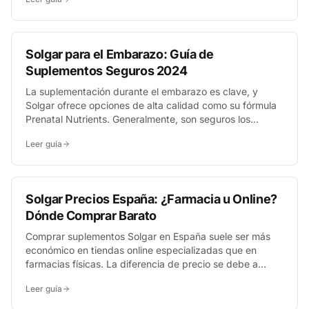
<strong>10% de descuento</strong> en toda la gama
Solgar, válido hasta el 30 de junio de 2026.
Solgar para el Embarazo: Guía de
Suplementos Seguros 2024
La suplementación durante el embarazo es clave, y
Solgar ofrece opciones de alta calidad como su fórmula
Prenatal Nutrients. Generalmente, son seguros los
productos ricos en ácido fólico, hierro y DHA. Sin
Leer guía
embargo, se deben evitar altas dosis de Vitamina A
(retinol) y ciertas hierbas no estudiadas en gestantes. La
consulta médica es siempre indispensable.
Solgar Precios España: ¿Farmacia u Online?
Dónde Comprar Barato
Comprar suplementos Solgar en España suele ser más
económico en tiendas online especializadas que en
farmacias físicas. La diferencia de precio se debe a
menores costes operativos y a una mayor competencia
Leer guía
en el mercado digital, permitiendo a los consumidores
acceder a ofertas y descuentos exclusivos.