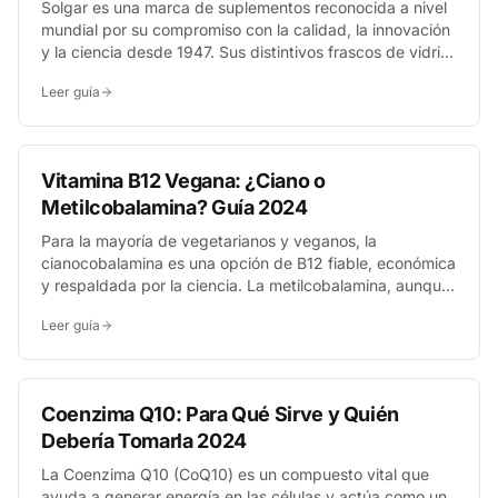
Solgar es una marca de suplementos reconocida a nivel
mundial por su compromiso con la calidad, la innovación
y la ciencia desde 1947. Sus distintivos frascos de vidrio
ámbar albergan fórmulas basadas en décadas de
Leer guía
investigación, posicionándola como una opción premium
para quienes buscan bienestar a través de una nutrición
precisa.
Vitamina B12 Vegana: ¿Ciano o
Metilcobalamina? Guía 2024
Para la mayoría de vegetarianos y veganos, la
cianocobalamina es una opción de B12 fiable, económica
y respaldada por la ciencia. La metilcobalamina, aunque
es una forma activa, puede ser preferible en casos
Leer guía
específicos como fumadores o personas con problemas
de absorción. Lo crucial es asegurar una ingesta
constante.
Coenzima Q10: Para Qué Sirve y Quién
Debería Tomarla 2024
La Coenzima Q10 (CoQ10) es un compuesto vital que
ayuda a generar energía en las células y actúa como un