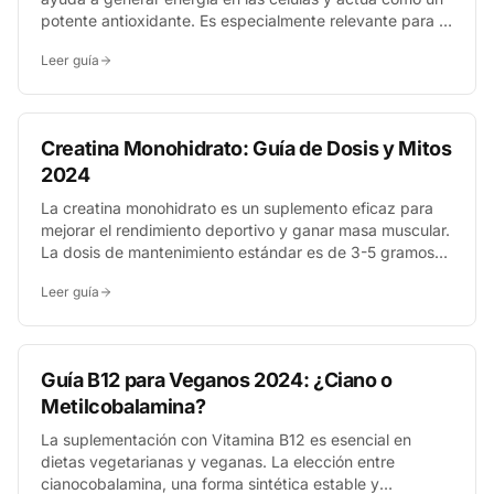
potente antioxidante. Es especialmente relevante para la
salud cardiovascular, la energía y la piel, siendo una
Leer guía
opción a considerar para adultos, deportistas y personas
con ciertas condiciones.
Creatina Monohidrato: Guía de Dosis y Mitos
2024
La creatina monohidrato es un suplemento eficaz para
mejorar el rendimiento deportivo y ganar masa muscular.
La dosis de mantenimiento estándar es de 3-5 gramos
diarios, aunque algunos optan por una fase de carga
Leer guía
inicial de 20 gramos al día durante 5-7 días para saturar
los músculos más rápidamente.
Guía B12 para Veganos 2024: ¿Ciano o
Metilcobalamina?
La suplementación con Vitamina B12 es esencial en
dietas vegetarianas y veganas. La elección entre
cianocobalamina, una forma sintética estable y