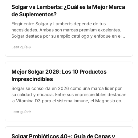
Solgar vs Lamberts: ¿Cuál es la Mejor Marca
de Suplementos?
Elegir entre Solgar y Lamberts depende de tus
necesidades. Ambas son marcas premium excelentes.
Solgar destaca por su amplio catálogo y enfoque en el
bienestar general, mientras que Lamberts es reconocido
Leer guía
por sus fórmulas de alta potencia, a menudo
recomendadas por profesionales sanitarios. La mejor
elección es personal.
Mejor Solgar 2026: Los 10 Productos
Imprescindibles
Solgar se consolida en 2026 como una marca líder por
su calidad y eficacia. Entre sus imprescindibles destacan
la Vitamina D3 para el sistema inmune, el Magnesio con
B6 para el cansancio y su fórmula patentada Ester-C®.
Leer guía
Elegir el adecuado dependerá de tus objetivos de salud
específicos.
Solgar Probióticos 40+: Guía de Cepas y