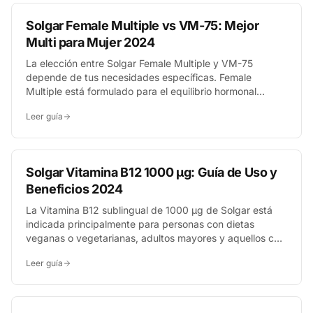
Solgar Female Multiple vs VM-75: Mejor
Multi para Mujer 2024
La elección entre Solgar Female Multiple y VM-75
depende de tus necesidades específicas. Female
Multiple está formulado para el equilibrio hormonal
femenino, mientras que VM-75 es un complejo de alta
Leer guía
potencia más general, ideal para un estilo de vida activo.
Analicemos cuál se adapta mejor a ti.
Solgar Vitamina B12 1000 µg: Guía de Uso y
Beneficios 2024
La Vitamina B12 sublingual de 1000 µg de Solgar está
indicada principalmente para personas con dietas
veganas o vegetarianas, adultos mayores y aquellos con
dificultades de absorción. Se recomienda para corregir y
Leer guía
prevenir deficiencias, contribuyendo al funcionamiento
normal del sistema nervioso y a la reducción del
cansancio y la fatiga.