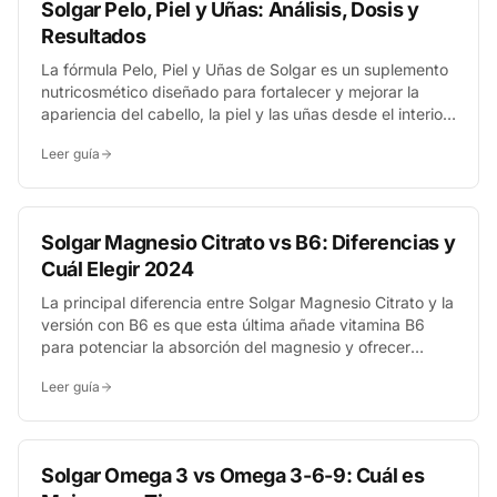
Solgar Pelo, Piel y Uñas: Análisis, Dosis y
Resultados
La fórmula Pelo, Piel y Uñas de Solgar es un suplemento
nutricosmético diseñado para fortalecer y mejorar la
apariencia del cabello, la piel y las uñas desde el interior.
Combina MSM, vitamina C, zinc y otros nutrientes clave
Leer guía
que apoyan la producción de colágeno y queratina.
Solgar Magnesio Citrato vs B6: Diferencias y
Cuál Elegir 2024
La principal diferencia entre Solgar Magnesio Citrato y la
versión con B6 es que esta última añade vitamina B6
para potenciar la absorción del magnesio y ofrecer
beneficios extra para el sistema nervioso y el
Leer guía
metabolismo energético. La elección dependerá de si
buscas un apoyo general o un extra contra el cansancio.
Solgar Omega 3 vs Omega 3-6-9: Cuál es