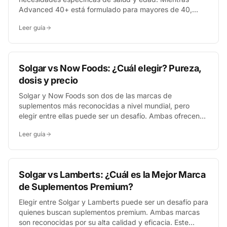
Advanced 40+ está formulado para mayores de 40,
Multi-Billion Dophilus ofrece una alta potencia general y
Leer guía
ABC Dophilus es ideal para los más pequeños, cada uno
aportando cepas clave para el equilibrio de la microbiota
intestinal.
Solgar vs Now Foods: ¿Cuál elegir? Pureza,
dosis y precio
Solgar y Now Foods son dos de las marcas de
suplementos más reconocidas a nivel mundial, pero
elegir entre ellas puede ser un desafío. Ambas ofrecen
una amplia gama de productos, destacando por su
Leer guía
compromiso con la calidad. Este análisis exhaustivo te
guiará para entender sus diferencias en pureza,
dosificación y relación calidad-precio, facilitando tu
decisión de compra en Earthvit.
Solgar vs Lamberts: ¿Cuál es la Mejor Marca
de Suplementos Premium?
Elegir entre Solgar y Lamberts puede ser un desafío para
quienes buscan suplementos premium. Ambas marcas
son reconocidas por su alta calidad y eficacia. Este