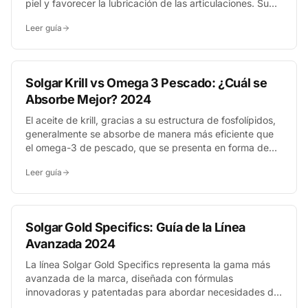
piel y favorecer la lubricación de las articulaciones. Su
fórmula patentada combina ácido hialurónico con
Leer guía
colágeno y condroitina para un soporte integral,
funcionando como un potente aliado desde el interior.
Solgar Krill vs Omega 3 Pescado: ¿Cuál se
Absorbe Mejor? 2024
El aceite de krill, gracias a su estructura de fosfolípidos,
generalmente se absorbe de manera más eficiente que
el omega-3 de pescado, que se presenta en forma de
triglicéridos. Esto permite que el cuerpo utilice el EPA y
Leer guía
DHA del krill más fácilmente, a menudo con dosis más
bajas y sin regusto a pescado.
Solgar Gold Specifics: Guía de la Línea
Avanzada 2024
La línea Solgar Gold Specifics representa la gama más
avanzada de la marca, diseñada con fórmulas
innovadoras y patentadas para abordar necesidades de
salud específicas. A diferencia de los suplementos