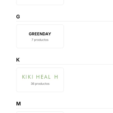
G
GREENDAY
7
productos
K
36
productos
M