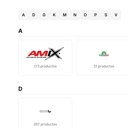
A
D
G
K
M
N
O
P
S
V
A
173
productos
21
productos
D
267
productos