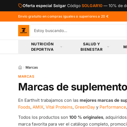
Saltar al contenido principal
Oferta especial Solgar
Código
SOLGAR10
—
10% de de
Envío gratuito en compras iguales o superiores a 20 €
NUTRICIÓN
SALUD Y
M
DEPORTIVA
BIENESTAR
Marcas
MARCAS
Marcas de suplemento
En Earthvit trabajamos con las
mejores marcas de sup
Foods
,
AMIX
,
Vital Proteins
,
GreenDay
y
Performance
Todos los productos son
100 % originales
, adquiridos
marca favorita para ver el catálogo completo, promoc