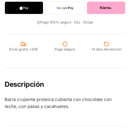
Klarna.
Pay
G
o
o
g
l
e
Pay
Pago 100% seguro · SSL · Stripe
Envío gratis +20€
Pago seguro
14 días devolución
Descripción
Barra crujiente proteica cubierta con chocolate con
leche, con pasas y cacahuetes.