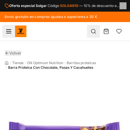
Saltar al contenido principal
Oferta especial Solgar
Código
SOLGAR10
—
10% de descuento en toda la marca Solgar.
Envío gratuito en compras iguales o superiores a 20 €
Volver
Tienda
ON Optimum Nutrition
Barritas proteicas
Barra Proteica Con Chocolate, Pasas Y Cacahuetes