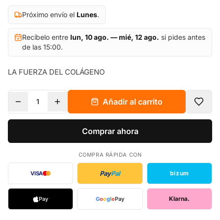
Próximo envío el
Lunes
.
Recíbelo entre
lun, 10 ago. — mié, 12 ago.
si pides antes
de las 15:00.
LA FUERZA DEL COLÁGENO
Añadir al carrito
1
Comprar ahora
COMPRA RÁPIDA CON
Pay
Pal
bizum
VISA
Klarna.
Pay
G
o
o
g
l
e
Pay