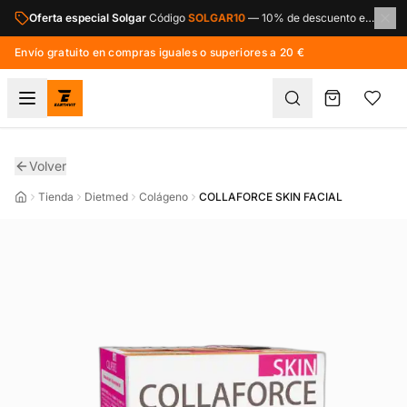
Saltar al contenido principal
Oferta especial Solgar
Código
SOLGAR10
—
10% de descuento en toda la marca Solgar.
Envío gratuito en compras iguales o superiores a 20 €
Volver
Tienda
Dietmed
Colágeno
COLLAFORCE SKIN FACIAL