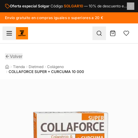
Saltar al contenido principal
Oferta especial Solgar
Código
SOLGAR10
—
10% de descuento en toda la marca Solgar.
Envío gratuito en compras iguales o superiores a 20 €
Volver
Tienda
Dietmed
Colágeno
COLLAFORCE SUPER + CURCUMA 10 000