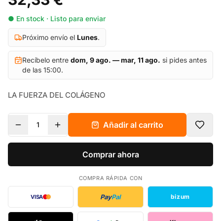
● En stock · Listo para enviar
Próximo envío el
Lunes
.
Recíbelo entre
dom, 9 ago. — mar, 11 ago.
si pides antes
de las 15:00.
LA FUERZA DEL COLÁGENO
Añadir al carrito
1
Comprar ahora
COMPRA RÁPIDA CON
Pay
Pal
bizum
VISA