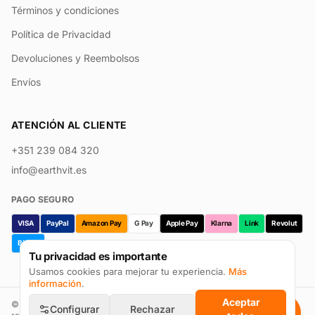
Términos y condiciones
Política de Privacidad
Devoluciones y Reembolsos
Envíos
ATENCIÓN AL CLIENTE
+351 239 084 320
info@earthvit.es
PAGO SEGURO
VISA
PayPal
Amazon Pay
G Pay
Apple Pay
Klarna
Link
Revolut
Bizum
Tu privacidad es importante
Usamos cookies para mejorar tu experiencia.
Más
información
.
Aceptar
©
2026
Earthvit · Prevpharma Unipessoal Lda. Todos los derechos
Configurar
Rechazar