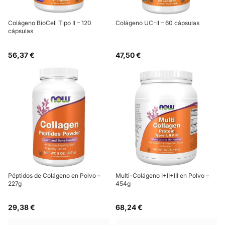
Colágeno BioCell Tipo II – 120
Colágeno UC-II – 60 cápsulas
cápsulas
56,37 €
47,50 €
Péptidos de Colágeno en Polvo –
Multi-Colágeno I+II+III en Polvo –
227g
454g
29,38 €
68,24 €