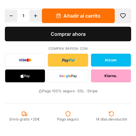
Añadir al carrito
1
Comprar ahora
COMPRA RÁPIDA CON
Pay
Pal
bizum
VISA
Klarna.
Pay
G
o
o
g
l
e
Pay
Pago 100% seguro · SSL · Stripe
Envío gratis +20€
Pago seguro
14 días devolución