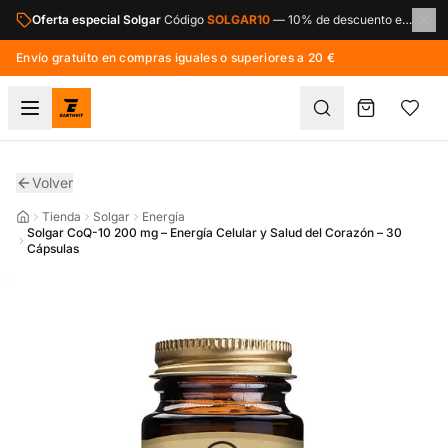
Saltar al contenido principal
Oferta especial Solgar
Código
SOLGAR10
—
10% de descuento en toda la marca Solgar.
Envío gratuito en compras iguales o superiores a 20 €
Volver
Tienda
Solgar
Energía
Solgar CoQ-10 200 mg – Energía Celular y Salud del Corazón – 30
Cápsulas