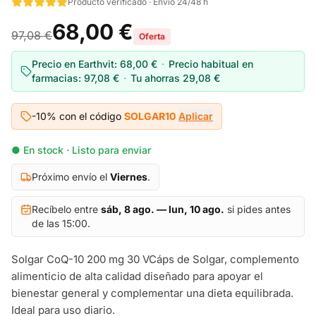
Producto verificado · Envío 24/48 h
68,00 €
97,08 €
Oferta
Precio en Earthvit:
68,00 €
·
Precio habitual en
farmacias:
97,08 €
·
Tu ahorras
29,08 €
-10% con el código
SOLGAR10
Aplicar
● En stock · Listo para enviar
Próximo envío el
Viernes
.
Recíbelo entre
sáb, 8 ago. — lun, 10 ago.
si pides antes
de las 15:00.
Solgar CoQ-10 200 mg 30 VCáps de Solgar, complemento
alimenticio de alta calidad diseñado para apoyar el
bienestar general y complementar una dieta equilibrada.
Ideal para uso diario.