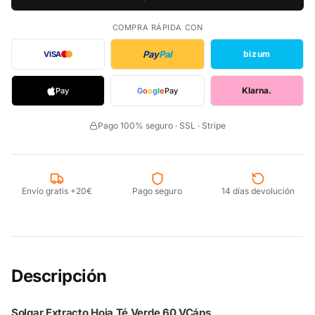
COMPRA RÁPIDA CON
Pay
Pal
bizum
VISA
Klarna.
Pay
G
o
o
g
l
e
Pay
Pago 100% seguro · SSL · Stripe
Envío gratis +20€
Pago seguro
14 días devolución
Descripción
Solgar Extracto Hoja Té Verde 60 VCáps