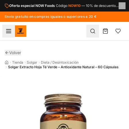
Saltar al contenido principal
Oferta especial NOW Foods
Código
NOW10
—
10% de descuento en toda la marca NOW Foods.
Envío gratuito en compras iguales o superiores a 20 €
Volver
Tienda
Solgar
Dieta / Desintoxicación
Solgar Extracto Hoja Té Verde – Antioxidante Natural – 60 Cápsulas