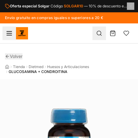
Saltar al contenido principal
Oferta especial Solgar
Código
SOLGAR10
—
10% de descuento en toda la marca Solgar.
Envío gratuito en compras iguales o superiores a 20 €
Volver
Tienda
Dietmed
Huesos y Articulaciones
GLUCOSAMINA + CONDROITINA