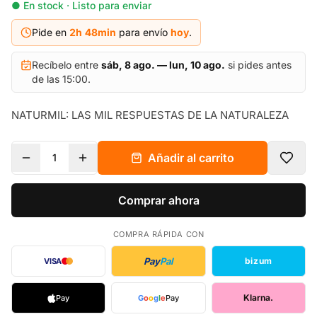
● En stock · Listo para enviar
Pide en
2h
48
min
para envío
hoy
.
Recíbelo entre
sáb, 8 ago. — lun, 10 ago.
si pides antes
de las 15:00.
NATURMIL: LAS MIL RESPUESTAS DE LA NATURALEZA
Añadir al carrito
1
Comprar ahora
COMPRA RÁPIDA CON
Pay
Pal
bizum
VISA
Klarna.
Pay
G
o
o
g
l
e
Pay