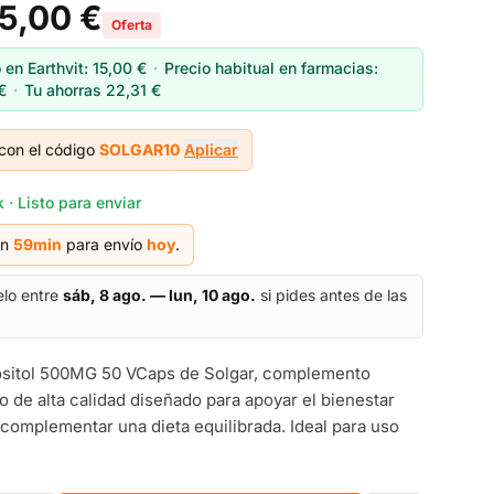
15,00 €
Oferta
 en Earthvit:
15,00 €
·
Precio habitual en farmacias:
€
·
Tu ahorras
22,31 €
con el código
SOLGAR10
Aplicar
 · Listo para enviar
en
59
min
para envío
hoy
.
elo entre
sáb, 8 ago. — lun, 10 ago.
si pides antes de las
ositol 500MG 50 VCaps de Solgar, complemento
io de alta calidad diseñado para apoyar el bienestar
 complementar una dieta equilibrada. Ideal para uso