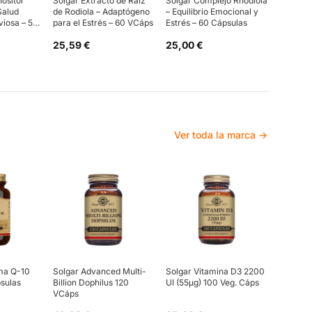
nositol
Solgar Extracto de Raíz
Solgar Complejo Rhodiola
Salud
de Rodiola – Adaptógeno
– Equilibrio Emocional y
viosa – 50
para el Estrés – 60 VCáps
Estrés – 60 Cápsulas
25,59 €
25,00 €
Ver toda la marca →
ma Q-10
Solgar Advanced Multi-
Solgar Vitamina D3 2200
sulas
Billion Dophilus 120
UI (55µg) 100 Veg. Cáps
VCáps