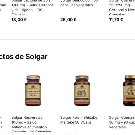
Solgar Lecitina de Soja
Solgar Ginkgo 60 – 60
Solgar Colina I
trum
1360mg – Salud Cerebral
cápsulas vegetales
250/250 mg – 
s
y del Hígado – 100
Cerebral y Ner
Cápsulas
Cápsulas
13,00 €
25,00 €
11,73 €
ctos de
Solgar
–
Solgar Resveratrol
Solgar Reishi Shiitake
Solgar Coenzi
ón
100mg – Salud
Maitake 50 VCaps
30 mg – 90 cáp
as
Antienvejecimiento y
vegetales
Corazón – 60 Cápsulas