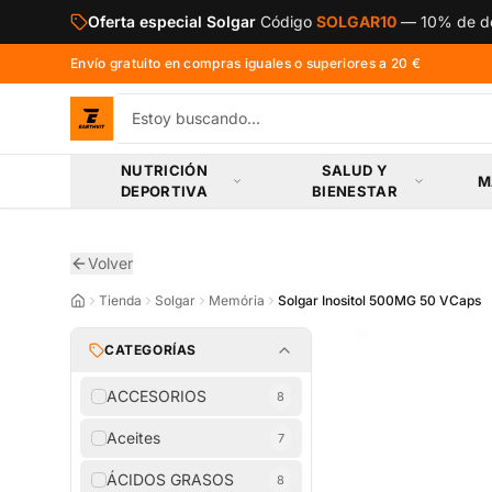
Saltar al contenido principal
Oferta especial Solgar
Código
SOLGAR10
—
10% de de
Envío gratuito en compras iguales o superiores a 20 €
NUTRICIÓN
SALUD Y
M
DEPORTIVA
BIENESTAR
Volver
Tienda
Solgar
Memória
Solgar Inositol 500MG 50 VCaps
CATEGORÍAS
ACCESORIOS
8
Aceites
7
ÁCIDOS GRASOS
8