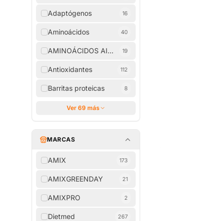
Adaptógenos
16
Aminoácidos
40
AMINOÁCIDOS AISLADOS
19
Antioxidantes
112
Barritas proteicas
8
Ver 69 más
MARCAS
AMIX
173
AMIXGREENDAY
21
AMIXPRO
2
Dietmed
267