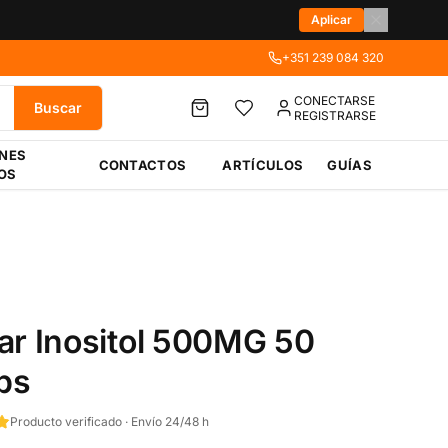
Aplicar
+351 239 084 320
CONECTARSE
Buscar
REGISTRARSE
ÉNES
CONTACTOS
ARTÍCULOS
GUÍAS
OS
ar Inositol 500MG 50
ps
Producto verificado · Envío 24/48 h