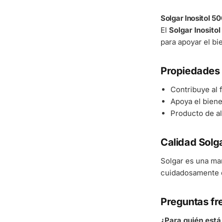
Solgar Inositol 
El
Solgar Inosit
para apoyar el bi
Propiedades 
Contribuye al
Apoya el bienes
Producto de al
Calidad Solg
Solgar es una ma
cuidadosamente d
Preguntas fr
¿Para quién est