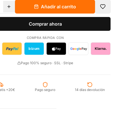
Añadir al carrito
Comprar ahora
COMPRA RÁPIDA CON
Pay
Pal
bizum
Klarna.
Pay
G
o
o
g
l
e
Pay
Pago 100% seguro · SSL · Stripe
atis +20€
Pago seguro
14 días devolución