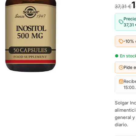
37,31 €
Precio
37,31 
-10% 
● En stock
Pide 
Recíb
15:00.
Solgar In
alimentic
general y
diario.