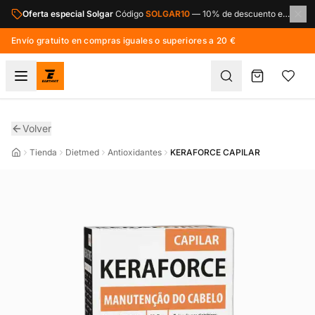
Saltar al contenido principal
Oferta especial Solgar
Código
SOLGAR10
—
10% de descuento en toda la marca Solgar.
Envío gratuito en compras iguales o superiores a 20 €
Volver
Tienda
Dietmed
Antioxidantes
KERAFORCE CAPILAR