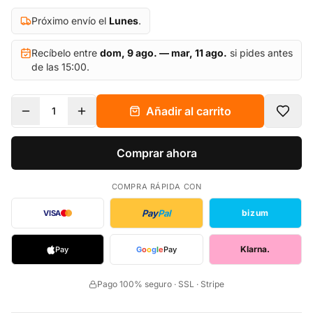
Próximo envío el
Lunes
.
Recíbelo entre
dom, 9 ago. — mar, 11 ago.
si pides antes
de las 15:00.
Añadir al carrito
1
Comprar ahora
COMPRA RÁPIDA CON
Pay
Pal
bizum
VISA
Klarna.
Pay
G
o
o
g
l
e
Pay
Pago 100% seguro · SSL · Stripe