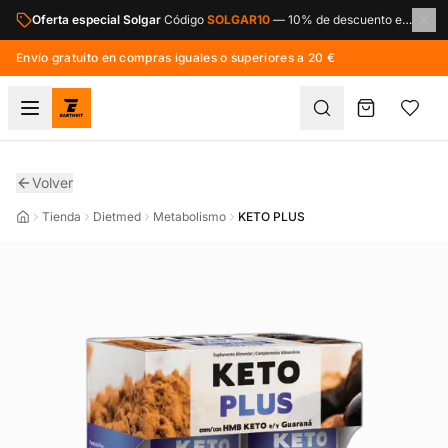
Saltar al contenido principal
Oferta especial Solgar
Código
SOLGAR10
—
10% de descuento en toda la marca Solgar.
Envío gratuito en compras iguales o superiores a 20 €
Volver
Tienda
Dietmed
Metabolismo
KETO PLUS