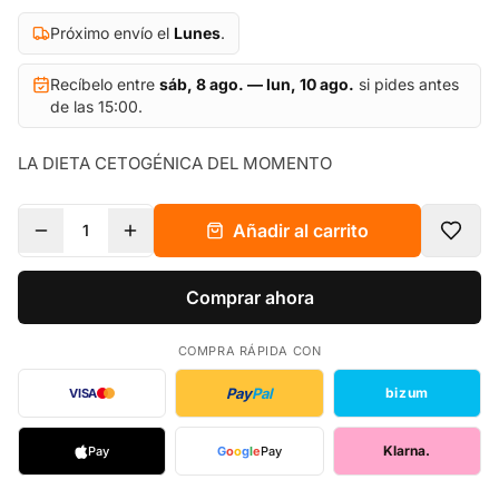
Próximo envío el
Lunes
.
Recíbelo entre
sáb, 8 ago. — lun, 10 ago.
si pides antes
de las 15:00.
LA DIETA CETOGÉNICA DEL MOMENTO
Añadir al carrito
1
Comprar ahora
COMPRA RÁPIDA CON
Pay
Pal
bizum
VISA
Klarna.
Pay
G
o
o
g
l
e
Pay