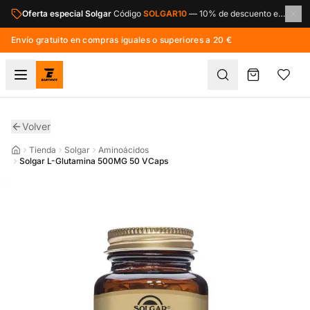
Saltar al contenido principal
Oferta especial Solgar
Código
SOLGAR10
—
10% de descuento en toda la marca Solgar.
Envío gratuito en compras iguales o superiores a 20 €
Volver
Tienda
Solgar
Aminoácidos
Solgar L-Glutamina 500MG 50 VCaps