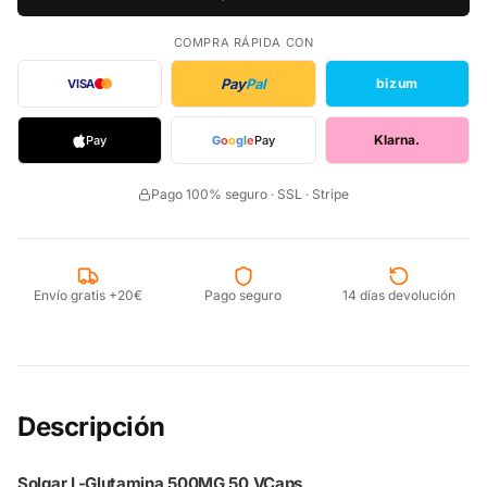
COMPRA RÁPIDA CON
Pay
Pal
bizum
VISA
Klarna.
Pay
G
o
o
g
l
e
Pay
Pago 100% seguro · SSL · Stripe
Envío gratis +20€
Pago seguro
14 días devolución
Descripción
Solgar L-Glutamina 500MG 50 VCaps