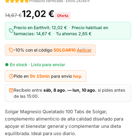
Producto verificado · Envío 24/48 h
12,02 €
14,67 €
Oferta
Precio en Earthvit:
12,02 €
·
Precio habitual en
farmacias:
14,67 €
·
Tu ahorras
2,65 €
-10% con el código
SOLGAR10
Aplicar
● En stock · Listo para enviar
Pide en
5h
15
min
para envío
hoy
.
Recíbelo entre
sáb, 8 ago. — lun, 10 ago.
si pides antes
de las 15:00.
Solgar Magnesio Quelatado 100 Tabs de Solgar,
complemento alimenticio de alta calidad diseñado para
apoyar el bienestar general y complementar una dieta
equilibrada. Ideal para uso diario.