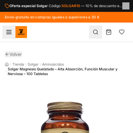
Saltar al contenido principal
Oferta especial Solgar
Código
SOLGAR10
—
10% de descuento en toda la marca Solgar.
Envío gratuito en compras iguales o superiores a 20 €
Volver
Tienda
Solgar
Aminoácidos
Solgar Magnesio Quelatado – Alta Absorción, Función Muscular y
Nerviosa – 100 Tabletas