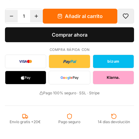
Añadir al carrito
1
Comprar ahora
COMPRA RÁPIDA CON
Pay
Pal
bizum
VISA
Klarna.
Pay
G
o
o
g
l
e
Pay
Pago 100% seguro · SSL · Stripe
Envío gratis +20€
Pago seguro
14 días devolución