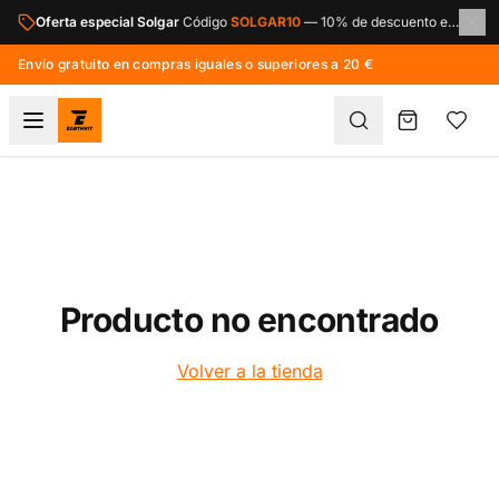
Saltar al contenido principal
Oferta especial Solgar
Código
SOLGAR10
—
10% de descuento en toda la marca Solgar.
Envío gratuito en compras iguales o superiores a 20 €
Producto no encontrado
Volver a la tienda