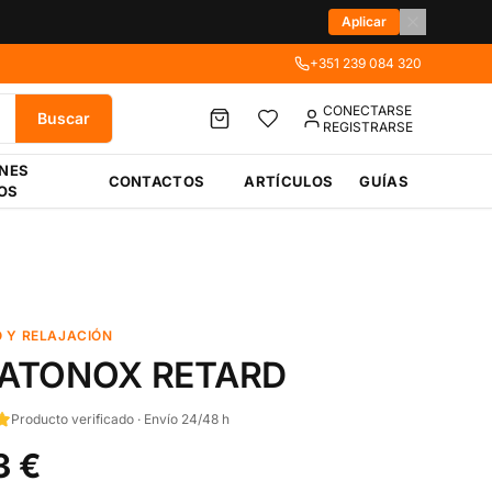
Aplicar
+351 239 084 320
CONECTARSE
Buscar
REGISTRARSE
ÉNES
CONTACTOS
ARTÍCULOS
GUÍAS
OS
 Y RELAJACIÓN
ATONOX RETARD
Producto verificado · Envío 24/48 h
3 €