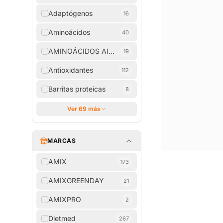
Adaptógenos
16
Aminoácidos
40
AMINOÁCIDOS AISLADOS
19
Antioxidantes
112
Barritas proteicas
8
Ver 69 más
MARCAS
AMIX
173
AMIXGREENDAY
21
AMIXPRO
2
Dietmed
267