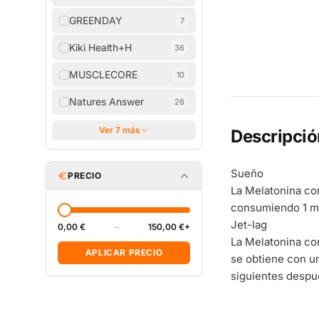
GREENDAY
7
Kiki Health+H
36
MUSCLECORE
10
Natures Answer
26
Ver 7 más
Descripció
Sueño
PRECIO
La Melatonina con
consumiendo 1 mg
Jet-lag
0,00 €
–
150,00 €+
La Melatonina con
APLICAR PRECIO
se obtiene con un
siguientes despué