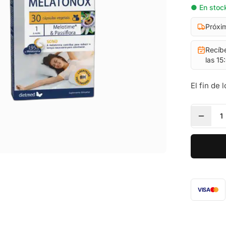
● En stock
Próxi
Recíb
las 15
El fin de
1
VISA