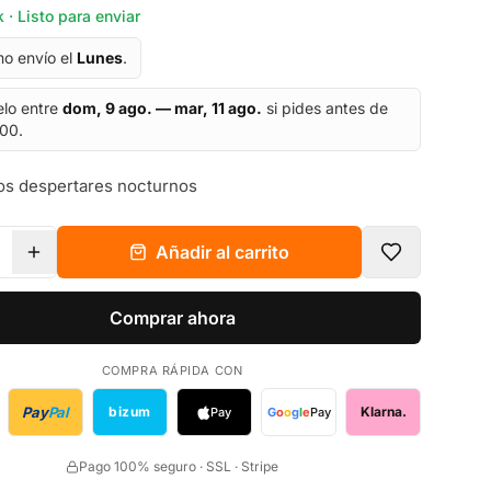
 · Listo para enviar
mo envío el
Lunes
.
elo entre
dom, 9 ago. — mar, 11 ago.
si pides antes de
:00.
 los despertares nocturnos
Añadir al carrito
Comprar ahora
COMPRA RÁPIDA CON
Pay
Pal
bizum
Klarna.
Pay
G
o
o
g
l
e
Pay
Pago 100% seguro · SSL · Stripe