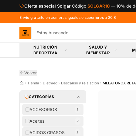
Saltar al contenido principal
Oferta especial Solgar
Código
SOLGAR10
—
10% de de
Envío gratuito en compras iguales o superiores a 20 €
NUTRICIÓN
SALUD Y
M
DEPORTIVA
BIENESTAR
Volver
Tienda
Dietmed
Descanso y relajación
MELATONOX RET
CATEGORÍAS
ACCESORIOS
8
Aceites
7
ÁCIDOS GRASOS
8