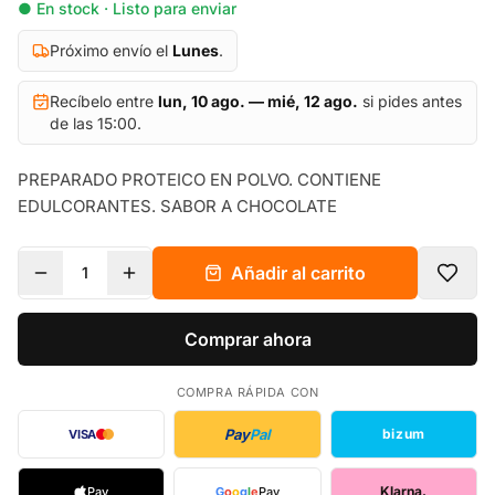
● En stock · Listo para enviar
Próximo envío el
Lunes
.
Recíbelo entre
lun, 10 ago. — mié, 12 ago.
si pides antes
de las 15:00.
PREPARADO PROTEICO EN POLVO. CONTIENE
EDULCORANTES. SABOR A CHOCOLATE
Añadir al carrito
1
Comprar ahora
COMPRA RÁPIDA CON
Pay
Pal
bizum
VISA
Klarna.
Pay
G
o
o
g
l
e
Pay