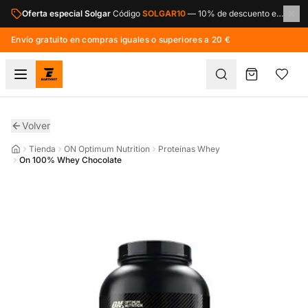
Saltar al contenido principal
Oferta especial Solgar
Código
SOLGAR10
—
10% de descuento en toda la marca Solgar.
Envío gratuito en compras iguales o superiores a 20 €
Volver
Tienda
ON Optimum Nutrition
Proteínas Whey
On 100% Whey Chocolate