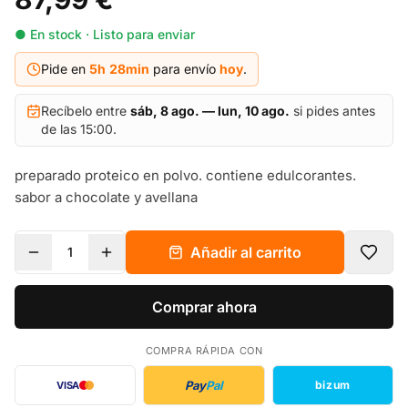
● En stock · Listo para enviar
Pide en
5h
28
min
para envío
hoy
.
Recíbelo entre
sáb, 8 ago. — lun, 10 ago.
si pides antes
de las 15:00.
preparado proteico en polvo. contiene edulcorantes.
sabor a chocolate y avellana
Añadir al carrito
1
Comprar ahora
COMPRA RÁPIDA CON
Pay
Pal
bizum
VISA