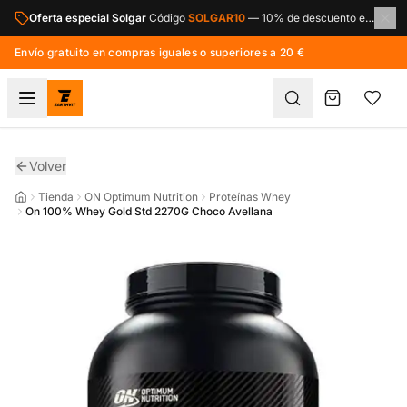
Saltar al contenido principal
Oferta especial Solgar
Código
SOLGAR10
—
10% de descuento en toda la marca Solgar.
Envío gratuito en compras iguales o superiores a 20 €
Volver
Tienda
ON Optimum Nutrition
Proteínas Whey
On 100% Whey Gold Std 2270G Choco Avellana