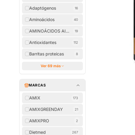
Adaptógenos
16
Aminoácidos
40
AMINOÁCIDOS AISLADOS
19
Antioxidantes
112
Barritas proteicas
8
Ver 69 más
MARCAS
AMIX
173
AMIXGREENDAY
21
AMIXPRO
2
Dietmed
267