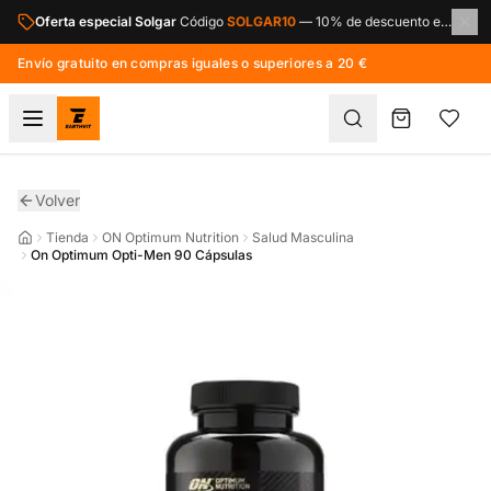
Saltar al contenido principal
Oferta especial Solgar
Código
SOLGAR10
—
10% de descuento en toda la marca Solgar.
Envío gratuito en compras iguales o superiores a 20 €
Volver
Tienda
ON Optimum Nutrition
Salud Masculina
On Optimum Opti-Men 90 Cápsulas