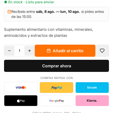
● En stock · Listo para enviar
Recíbelo entre
sáb, 8 ago. — lun, 10 ago.
si pides antes
de las 15:00.
Suplemento alimentario con vitaminas, minerales,
aminoácidos y extractos de plantas
Añadir al carrito
1
Comprar ahora
COMPRA RÁPIDA CON
Pay
Pal
bizum
VISA
Klarna.
Pay
G
o
o
g
l
e
Pay