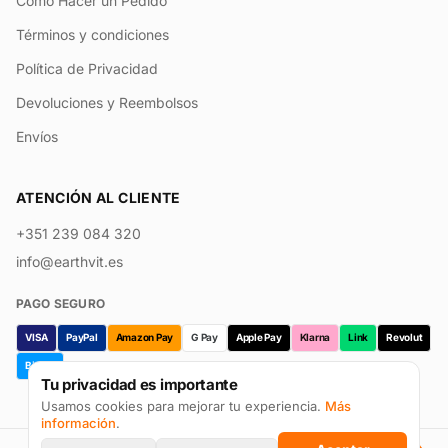
Cómo Hacer un Pedido
Términos y condiciones
Política de Privacidad
Devoluciones y Reembolsos
Envíos
ATENCIÓN AL CLIENTE
+351 239 084 320
info@earthvit.es
PAGO SEGURO
VISA
PayPal
Amazon Pay
G Pay
Apple Pay
Klarna
Link
Revolut
Bizum
Tu privacidad es importante
Usamos cookies para mejorar tu experiencia.
Más
información
.