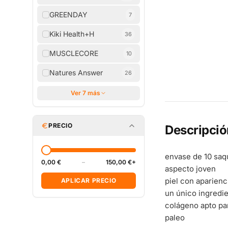
GREENDAY
7
Kiki Health+H
36
MUSCLECORE
10
Natures Answer
26
Ver 7 más
PRECIO
Descripció
envase de 10 saq
0,00 €
–
150,00 €+
aspecto joven
piel con aparienc
APLICAR PRECIO
un único ingredi
colágeno apto p
paleo