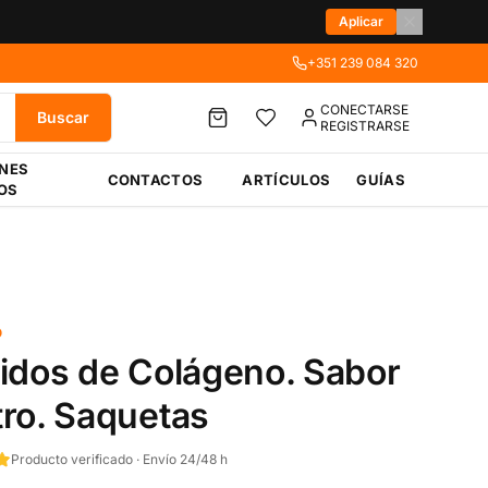
Aplicar
+351 239 084 320
CONECTARSE
Buscar
REGISTRARSE
ÉNES
CONTACTOS
ARTÍCULOS
GUÍAS
OS
O
idos de Colágeno. Sabor
ro. Saquetas
Producto verificado · Envío 24/48 h