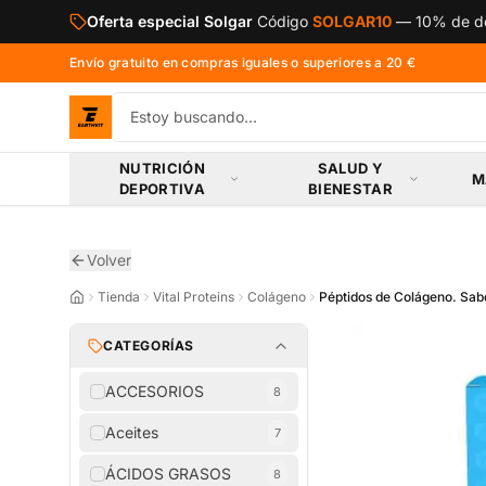
Saltar al contenido principal
Oferta especial Solgar
Código
SOLGAR10
—
10% de de
Envío gratuito en compras iguales o superiores a 20 €
NUTRICIÓN
SALUD Y
M
DEPORTIVA
BIENESTAR
Volver
Tienda
Vital Proteins
Colágeno
Péptidos de Colágeno. Sab
CATEGORÍAS
ACCESORIOS
8
Aceites
7
ÁCIDOS GRASOS
8