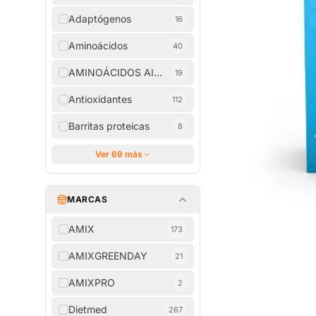
Adaptógenos
16
Aminoácidos
40
AMINOÁCIDOS AISLADOS
19
Antioxidantes
112
Barritas proteicas
8
Ver 69 más
MARCAS
AMIX
173
AMIXGREENDAY
21
AMIXPRO
2
Dietmed
267