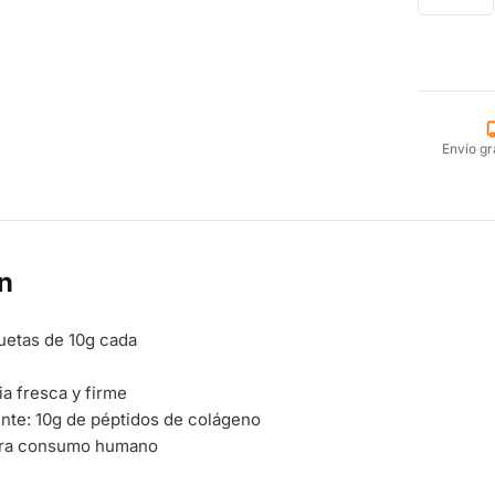
Envío gr
n
uetas de 10g cada
ia fresca y firme
ente: 10g de péptidos de colágeno
ara consumo humano