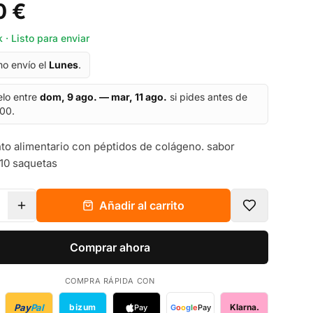
0 €
 · Listo para enviar
mo envío el
Lunes
.
elo entre
dom, 9 ago. — mar, 11 ago.
si pides antes de
:00.
o alimentario con péptidos de colágeno. sabor
10 saquetas
Añadir al carrito
Comprar ahora
COMPRA RÁPIDA CON
Pay
Pal
bizum
Klarna.
Pay
G
o
o
g
l
e
Pay