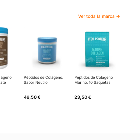
Ver toda la marca →
olágeno
Péptidos de Colágeno.
Péptidos de Colágeno
late
Sabor Neutro
Marino. 10 Saquetas
46,50 €
23,50 €