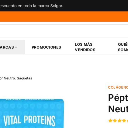
scuento en toda la marca Solgar.
LOS MÁS
QUI
ARCAS
PROMOCIONES
VENDIDOS
SOM
or Neutro. Saquetas
COLÁGEN
Pépt
Neut