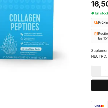
16,5
● En stock
Próxi
Recíb
las 15
Suplement
NEUTRO. 
1
VISA