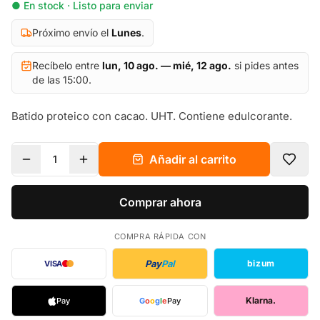
● En stock · Listo para enviar
Próximo envío el
Lunes
.
Recíbelo entre
lun, 10 ago. — mié, 12 ago.
si pides antes
de las 15:00.
Batido proteico con cacao. UHT. Contiene edulcorante.
Añadir al carrito
1
Comprar ahora
COMPRA RÁPIDA CON
Pay
Pal
bizum
VISA
Klarna.
Pay
G
o
o
g
l
e
Pay