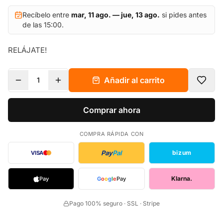
Recíbelo entre
mar, 11 ago. — jue, 13 ago.
si pides antes
de las 15:00.
RELÁJATE!
Añadir al carrito
1
Comprar ahora
COMPRA RÁPIDA CON
Pay
Pal
bizum
VISA
Klarna.
Pay
G
o
o
g
l
e
Pay
Pago 100% seguro · SSL · Stripe