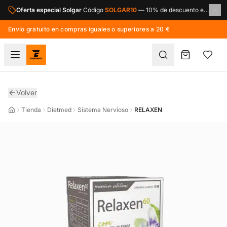
Saltar al contenido principal
Oferta especial Solgar
Código
SOLGAR10
—
10% de descuento en toda la marca Solgar.
Envío gratuito en compras iguales o superiores a 20 €
Volver
Tienda
Dietmed
Sistema Nervioso
RELAXEN