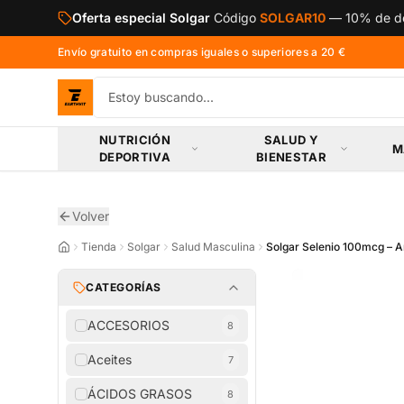
Saltar al contenido principal
Oferta especial Solgar
Código
SOLGAR10
—
10% de de
Envío gratuito en compras iguales o superiores a 20 €
NUTRICIÓN
SALUD Y
M
DEPORTIVA
BIENESTAR
Volver
Tienda
Solgar
Salud Masculina
Solgar Selenio 100mcg – An
CATEGORÍAS
ACCESORIOS
8
Aceites
7
ÁCIDOS GRASOS
8