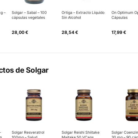
g –
Solgar – Sabal – 100
Ortiga – Extracto Líquido
On Optimum O
cápsulas vegetales
Sin Alcohol
Cápsulas
28,00 €
28,54 €
17,99 €
ctos de
Solgar
–
Solgar Resveratrol
Solgar Reishi Shiitake
Solgar Coenzi
ón
100mg – Salud
Maitake 50 VCaps
30 mg – 90 cáp