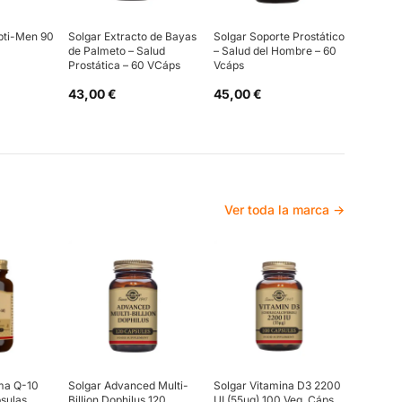
pti-Men 90
Solgar Extracto de Bayas
Solgar Soporte Prostático
de Palmeto – Salud
– Salud del Hombre – 60
Prostática – 60 VCáps
Vcáps
43,00 €
45,00 €
Ver toda la marca →
ma Q-10
Solgar Advanced Multi-
Solgar Vitamina D3 2200
sulas
Billion Dophilus 120
UI (55µg) 100 Veg. Cáps