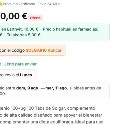
Producto verificado · Envío 24/48 h
10,00 €
Oferta
 en Earthvit:
10,00 €
·
Precio habitual en farmacias:
 €
·
Tu ahorras
5,00 €
con el código
SOLGAR10
Aplicar
 · Listo para enviar
mo envío el
Lunes
.
elo entre
dom, 9 ago. — mar, 11 ago.
si pides antes de
:00.
lenio 100¬µg 100 Tabs de Solgar, complemento
io de alta calidad diseñado para apoyar el bienestar
 complementar una dieta equilibrada. Ideal para uso