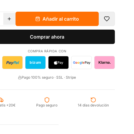
Añadir al carrito
Comprar ahora
COMPRA RÁPIDA CON
Pay
Pal
bizum
Klarna.
Pay
G
o
o
g
l
e
Pay
Pago 100% seguro · SSL · Stripe
atis +20€
Pago seguro
14 días devolución