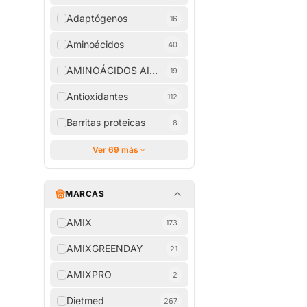
Adaptógenos
16
Aminoácidos
40
AMINOÁCIDOS AISLADOS
19
Antioxidantes
112
Barritas proteicas
8
Ver 69 más
MARCAS
AMIX
173
AMIXGREENDAY
21
AMIXPRO
2
Dietmed
267