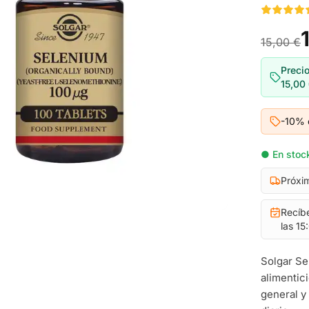
15,00 €
Precio
15,00
-10% 
● En stock
Próxi
Recíb
las 15
Solgar Se
alimentic
general y