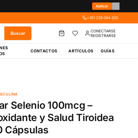
Aplicar
+351 239 084 320
CONECTARSE
Buscar
REGISTRARSE
ÉNES
CONTACTOS
ARTÍCULOS
GUÍAS
OS
SCULINA
ar Selenio 100mcg –
oxidante y Salud Tiroidea
0 Cápsulas