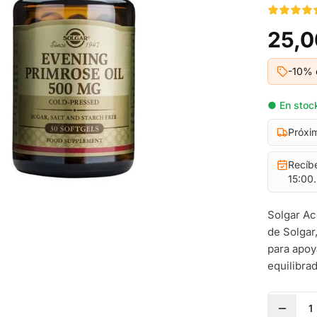
25,0
-10% 
● En stock
Próxi
Recíb
15:00.
Solgar Ac
de Solgar
para apoy
equilibrad
1