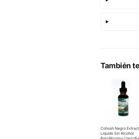
También te
Cohosh Negro Extrac
Líquido Sin Alcohol
Raíz/Rizoma Cimicifu