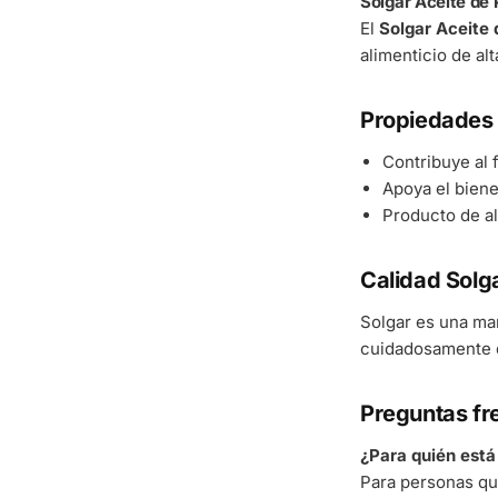
Solgar Aceite de
El
Solgar Aceite
alimenticio de al
Propiedades 
Contribuye al
Apoya el bienes
Producto de al
Calidad Solg
Solgar es una ma
cuidadosamente d
Preguntas fr
¿Para quién est
Para personas qu