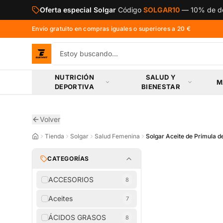
Saltar al contenido principal
Oferta especial Solgar
Código
SOLGAR10
—
10% de de
Envío gratuito en compras iguales o superiores a 20 €
NUTRICIÓN
SALUD Y
M
DEPORTIVA
BIENESTAR
Volver
Tienda
Solgar
Salud Femenina
Solgar Aceite de Prímula 
CATEGORÍAS
ACCESORIOS
8
Aceites
7
ÁCIDOS GRASOS
8