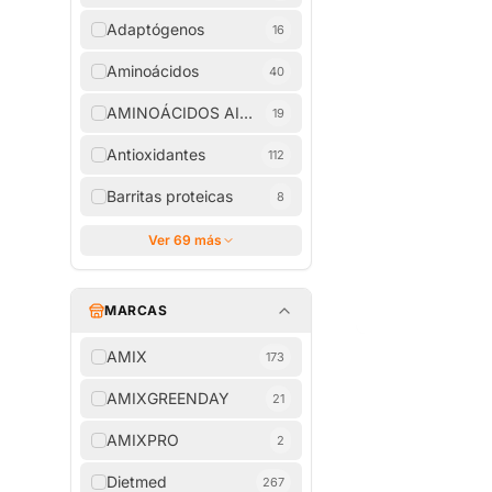
Adaptógenos
16
Aminoácidos
40
AMINOÁCIDOS AISLADOS
19
Antioxidantes
112
Barritas proteicas
8
Ver 69 más
MARCAS
AMIX
173
AMIXGREENDAY
21
AMIXPRO
2
Dietmed
267