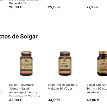
General - 30
26,88 €
25,08 €
27,29 €
Comprimidos
ctos de
Solgar
–
Solgar Resveratrol
Solgar Reishi Shiitake
Solgar Coenzi
ón
100mg – Salud
Maitake 50 VCaps
30 mg – 90 cáp
as
Antienvejecimiento y
vegetales
Corazón – 60 Cápsulas
32,00 €
33,00 €
49,99 €