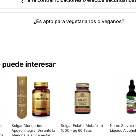
¿Tiene contraindicaciones o efectos secundarios
¿Es apto para vegetarianos o veganos?
 puede interesar
to
Solgar Menoprime -
Solgar Folato (Metafolin)
Ñame Salvaje –
Apoyo Integral Durante la
1000 ¬µg 60 Tabs
Líquido Alcohól
ga
Menopausia, Bienestar