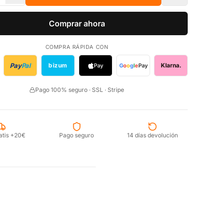
Comprar ahora
COMPRA RÁPIDA CON
Pay
Pal
bizum
Klarna.
Pay
G
o
o
g
l
e
Pay
Pago 100% seguro · SSL · Stripe
atis +20€
Pago seguro
14 días devolución