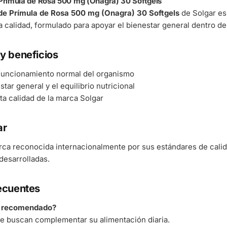
 Prímula de Rosa 500 mg (Onagra) 30 Softgels
 de Prímula de Rosa 500 mg (Onagra) 30 Softgels
de Solgar e
ta calidad, formulado para apoyar el bienestar general dentro de
y beneficios
 funcionamiento normal del organismo
tar general y el equilibrio nutricional
ta calidad de la marca Solgar
ar
rca reconocida internacionalmente por sus estándares de cali
esarrolladas.
ecuentes
á recomendado?
e buscan complementar su alimentación diaria.