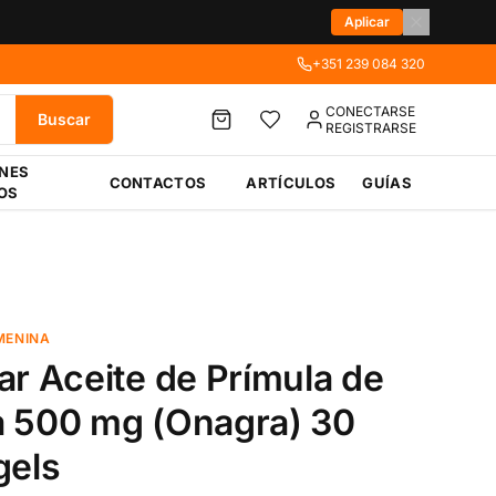
Aplicar
+351 239 084 320
CONECTARSE
Buscar
REGISTRARSE
ÉNES
CONTACTOS
ARTÍCULOS
GUÍAS
OS
MENINA
ar Aceite de Prímula de
 500 mg (Onagra) 30
gels