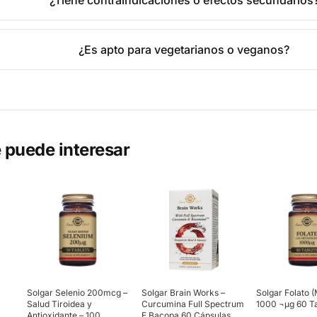
¿Tiene contraindicaciones o efectos secundarios
¿Es apto para vegetarianos o veganos?
 puede interesar
Solgar Selenio 200mcg –
Solgar Brain Works –
Solgar Folato (
Salud Tiroidea y
Curcumina Full Spectrum
1000 ¬µg 60 T
Antioxidante – 100
E Bacopa 60 Cápsulas