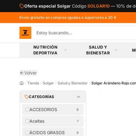
Saltar al contenido principal
Oferta especial Solgar
Código
SOLGAR10
—
10% de de
Envío gratuito en compras iguales o superiores a 20 €
NUTRICIÓN
SALUD Y
M
DEPORTIVA
BIENESTAR
Volver
Tienda
Solgar
Salud y Bienestar
Solgar Arándano Rojo con
CATEGORÍAS
ACCESORIOS
8
Aceites
7
ÁCIDOS GRASOS
8