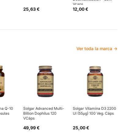
Vcaps
25,63 €
12,00 €
Ver toda la marca →
ma Q-10
Solgar Advanced Multi-
Solgar Vitamina D3 2200
sulas
Billion Dophilus 120
UI (55µg) 100 Veg. Cáps
VCáps
49,99 €
25,00 €