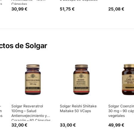
as
Cápsulas
30,99 €
51,75 €
25,08 €
ctos de
Solgar
–
Solgar Resveratrol
Solgar Reishi Shiitake
Solgar Coenzi
ón
100mg – Salud
Maitake 50 VCaps
30 mg – 90 cáp
as
Antienvejecimiento y
vegetales
Corazón – 60 Cápsulas
32,00 €
33,00 €
49,99 €