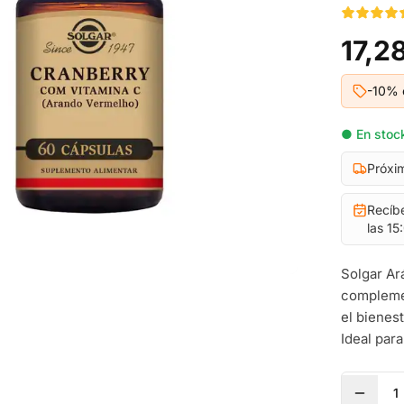
17,2
-10% 
● En stock
Próxi
Recíb
las 15
Solgar Ar
complemen
el bienes
Ideal para
1