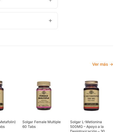
?
Ver más →
Metafolin)
Solgar Female Multiple
Solgar L-Metionina
abs
60 Tabs
500MG – Apoyo a la
Desintoxicación – 30