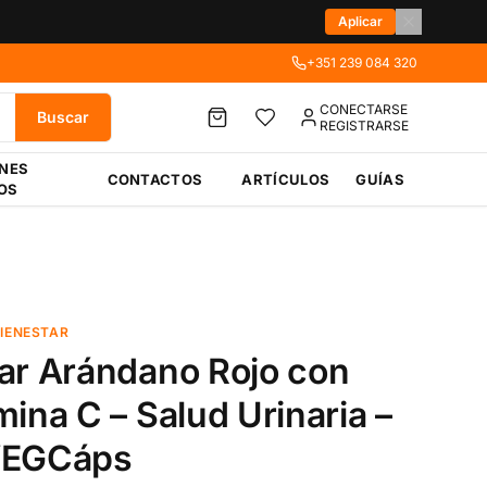
Aplicar
+351 239 084 320
CONECTARSE
Buscar
REGISTRARSE
ÉNES
CONTACTOS
ARTÍCULOS
GUÍAS
OS
BIENESTAR
ar Arándano Rojo con
mina C – Salud Urinaria –
VEGCáps