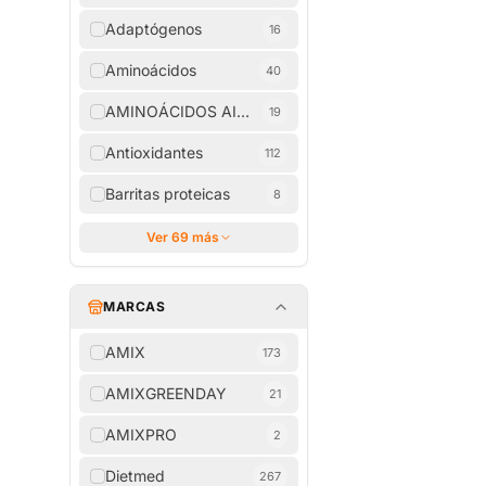
Adaptógenos
16
Aminoácidos
40
AMINOÁCIDOS AISLADOS
19
Antioxidantes
112
Barritas proteicas
8
Ver 69 más
MARCAS
AMIX
173
AMIXGREENDAY
21
AMIXPRO
2
Dietmed
267