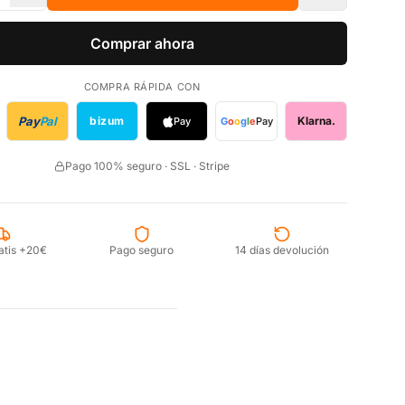
Comprar ahora
COMPRA RÁPIDA CON
Pay
Pal
bizum
Klarna.
Pay
G
o
o
g
l
e
Pay
Pago 100% seguro · SSL · Stripe
atis +20€
Pago seguro
14 días devolución