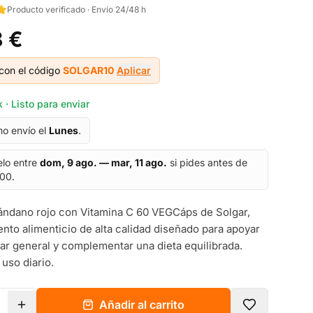
Producto verificado · Envío 24/48 h
8 €
con el código
SOLGAR10
Aplicar
 · Listo para enviar
mo envío el
Lunes
.
elo entre
dom, 9 ago. — mar, 11 ago.
si pides antes de
:00.
ándano rojo con Vitamina C 60 VEGCáps de Solgar,
to alimenticio de alta calidad diseñado para apoyar
tar general y complementar una dieta equilibrada.
 uso diario.
Añadir al carrito