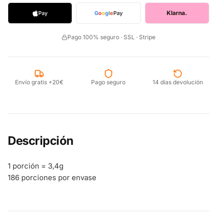
Klarna.
Pay
G
o
o
g
l
e
Pay
Pago 100% seguro · SSL · Stripe
Envío gratis +20€
Pago seguro
14 días devolución
Descripción
1 porción = 3,4g
186 porciones por envase