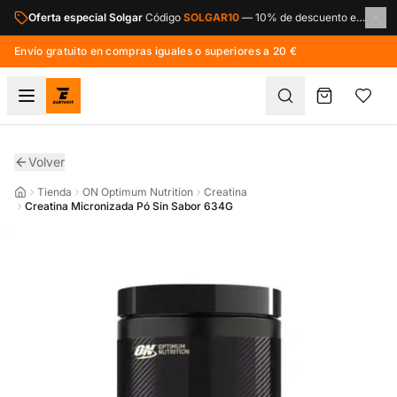
Saltar al contenido principal
Oferta especial Solgar
Código
SOLGAR10
—
10% de descuento en toda la marca Solgar.
Envío gratuito en compras iguales o superiores a 20 €
Volver
Tienda
ON Optimum Nutrition
Creatina
Creatina Micronizada Pó Sin Sabor 634G