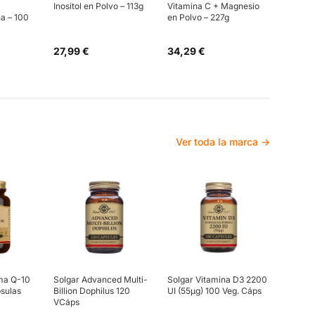
Inositol en Polvo – 113g
Vitamina C + Magnesio
a – 100
en Polvo – 227g
27,99 €
34,29 €
Ver toda la marca →
ma Q-10
Solgar Advanced Multi-
Solgar Vitamina D3 2200
sulas
Billion Dophilus 120
UI (55µg) 100 Veg. Cáps
VCáps