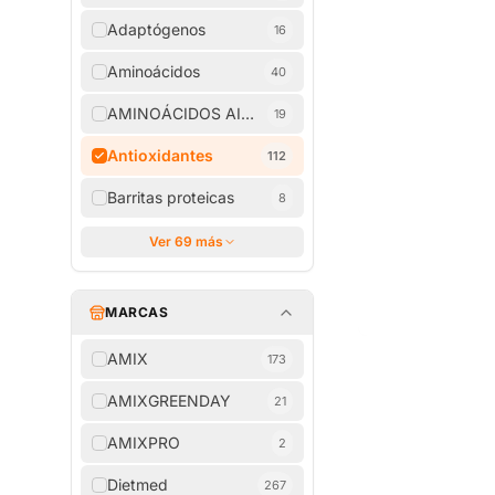
Adaptógenos
16
Aminoácidos
40
AMINOÁCIDOS AISLADOS
19
Antioxidantes
112
Barritas proteicas
8
Ver 69 más
MARCAS
AMIX
173
AMIXGREENDAY
21
AMIXPRO
2
Dietmed
267