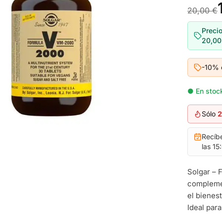
20,00 €
Precio
20,00
-10% 
● En stock
Sólo
2
Recíb
las 15
Solgar – 
complemen
el bienes
Ideal para