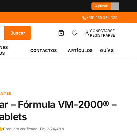
Aplicar
+351 239 084 320
CONECTARSE
Buscar
REGISTRARSE
ÉNES
CONTACTOS
ARTÍCULOS
GUÍAS
OS
ANTES
ar – Fórmula VM-2000® –
ablets
Producto verificado · Envío 24/48 h