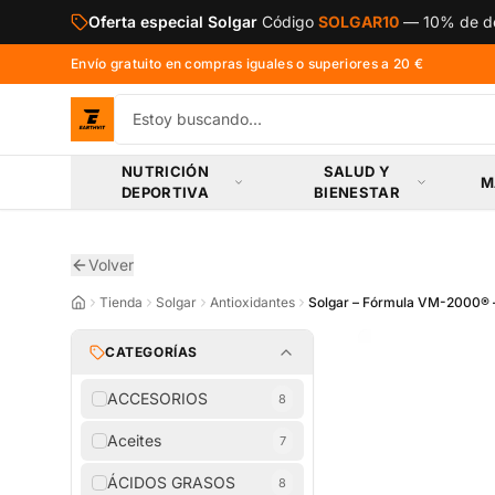
Saltar al contenido principal
Oferta especial Solgar
Código
SOLGAR10
—
10% de de
Envío gratuito en compras iguales o superiores a 20 €
NUTRICIÓN
SALUD Y
M
DEPORTIVA
BIENESTAR
Volver
Tienda
Solgar
Antioxidantes
Solgar – Fórmula VM-2000® –
CATEGORÍAS
ACCESORIOS
8
Aceites
7
ÁCIDOS GRASOS
8