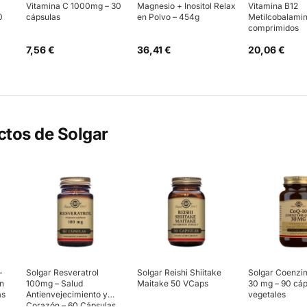
Vitamina C 1000mg – 30
Magnesio + Inositol Relax
Vitamina B12
0
cápsulas
en Polvo – 454g
Metilcobalamin
comprimidos
7,56 €
36,41 €
20,06 €
ctos de
Solgar
–
Solgar Resveratrol
Solgar Reishi Shiitake
Solgar Coenzi
ón
100mg – Salud
Maitake 50 VCaps
30 mg – 90 cáp
as
Antienvejecimiento y
vegetales
Corazón – 60 Cápsulas