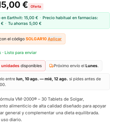
15,00 €
Oferta
 en Earthvit:
15,00 €
·
Precio habitual en farmacias:
 €
·
Tu ahorras
5,00 €
con el código
SOLGAR10
Aplicar
 · Listo para enviar
unidades
disponibles
Próximo envío el
Lunes
.
elo entre
lun, 10 ago. — mié, 12 ago.
si pides antes de
:00.
Fórmula VM-2000® – 30 Tablets de Solgar,
to alimenticio de alta calidad diseñado para apoyar
tar general y complementar una dieta equilibrada.
 uso diario.