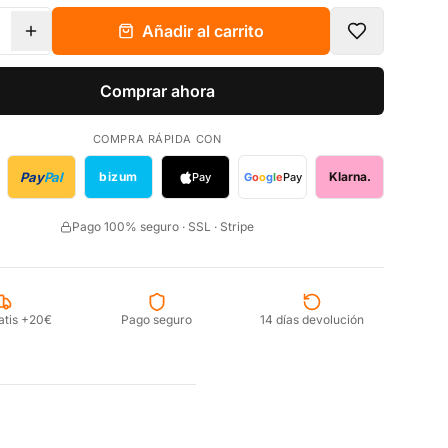
Añadir al carrito
Comprar ahora
COMPRA RÁPIDA CON
Pay
Pal
bizum
Klarna.
Pay
G
o
o
g
l
e
Pay
Pago 100% seguro · SSL · Stripe
atis +20€
Pago seguro
14 días devolución