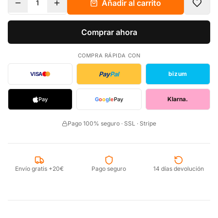
Añadir al carrito
1
Comprar ahora
COMPRA RÁPIDA CON
Pay
Pal
bizum
VISA
Klarna.
Pay
G
o
o
g
l
e
Pay
Pago 100% seguro · SSL · Stripe
Envío gratis +20€
Pago seguro
14 días devolución