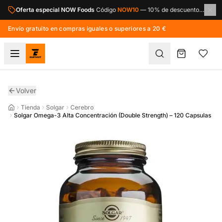
Saltar al contenido principal
Oferta especial NOW Foods
Código
NOW10
—
10% de descuento en toda la marca NOW Foods.
Envío gratuito en compras iguales o superiores a 20 €
Volver
Tienda
Solgar
Cerebro
Solgar Omega-3 Alta Concentración (Double Strength) – 120 Capsulas