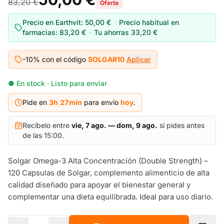
83,20 €
Oferta
Precio en Earthvit:
50,00 €
·
Precio habitual en
farmacias:
83,20 €
·
Tu ahorras
33,20 €
-10% con el código
SOLGAR10
Aplicar
● En stock · Listo para enviar
Pide en
3h
27
min
para envío
hoy
.
Recíbelo entre
vie, 7 ago. — dom, 9 ago.
si pides antes
de las 15:00.
Solgar Omega-3 Alta Concentración (Double Strength) –
120 Capsulas de Solgar, complemento alimenticio de alta
calidad diseñado para apoyar el bienestar general y
complementar una dieta equilibrada. Ideal para uso diario.