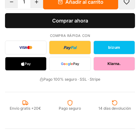
Añadir al carrito
1
Comprar ahora
COMPRA RÁPIDA CON
Pay
Pal
bizum
VISA
Klarna.
Pay
G
o
o
g
l
e
Pay
Pago 100% seguro · SSL · Stripe
Envío gratis +20€
Pago seguro
14 días devolución